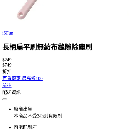
iSFun
長柄扁平刷無紡布縫隙除塵刷
$249
$749
折扣
百貨優惠 最高折100
前往
配送資訊
廠商出貨
本商品不受24h到貨限制
可宅配到府