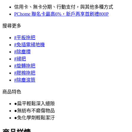
信用卡、無卡分期、行動支付，與其他多種方式
PChome 聯名卡最高6%，新戶再享首刷禮800P
搜尋更多
#平板拖把
#免插電掃地機
#除塵撢
#掃把
#旋轉拖把
#膠棉拖把
#除塵滾筒
商品特色
●扁平輕鬆深入縫隙
●無紡布不磨傷物品
●免化學劑輕鬆潔汙