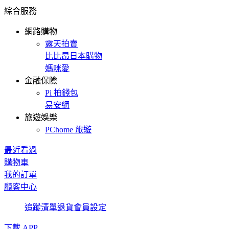
綜合服務
網路購物
露天拍賣
比比昂日本購物
媽咪愛
金融保險
Pi 拍錢包
易安網
旅遊娛樂
PChome 旅遊
最近看過
購物車
我的訂單
顧客中心
追蹤清單
退貨
會員設定
下載 APP