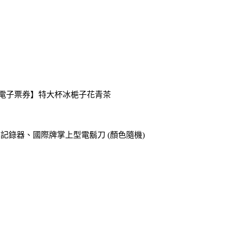
送【電子票券】特大杯冰梔子花青茶
o專用記錄器、國際牌掌上型電鬍刀 (顏色隨機)