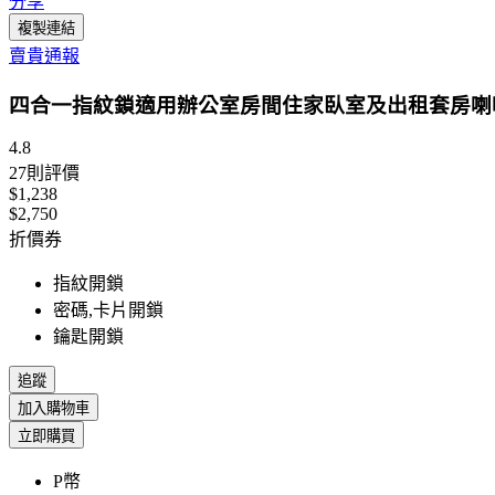
分享
複製連結
賣貴通報
四合一指紋鎖適用辦公室房間住家臥室及出租套房喇
4.8
27
則評價
$1,238
$2,750
折價券
指紋開鎖
密碼,卡片開鎖
鑰匙開鎖
追蹤
加入購物車
立即購買
P幣