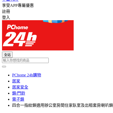
享受APP專屬優惠
註冊
登入
全站
PChome 24h購物
居家
居家安全
鎖/門鈴
電子鎖
四合一指紋鎖適用辦公室房間住家臥室及出租套房喇叭鎖