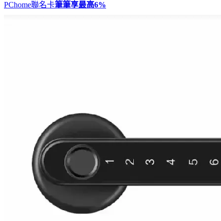
PChome聯名卡
筆筆享最高
6%