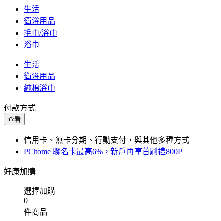
生活
衛浴用品
毛巾/浴巾
浴巾
生活
衛浴用品
純棉浴巾
付款方式
查看
信用卡、無卡分期、行動支付，與其他多種方式
PChome 聯名卡最高6%，新戶再享首刷禮800P
好康加購
選擇加購
0
件商品