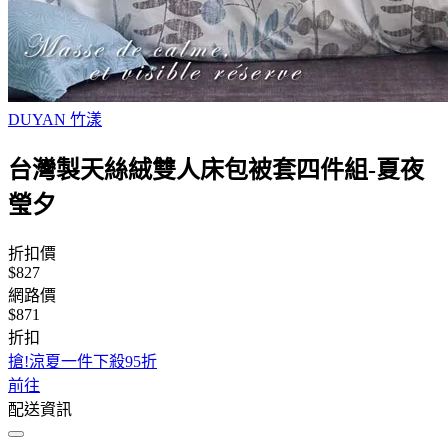
DUYAN 竹漾
台灣製天絲絨雙人床包被套四件組-夏夜
瑩夕
折扣價
$827
網路價
$871
折扣
搶!涼夏一件下殺95折
前往
配送資訊