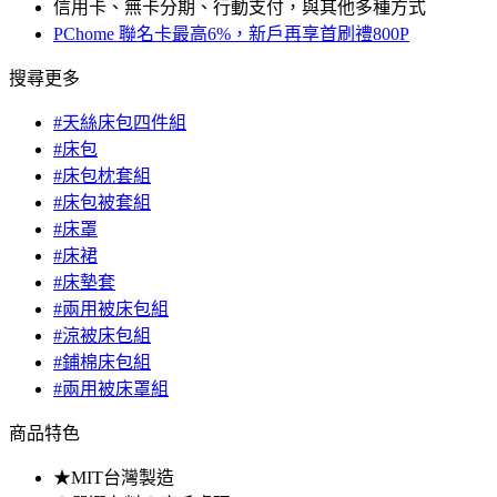
信用卡、無卡分期、行動支付，與其他多種方式
PChome 聯名卡最高6%，新戶再享首刷禮800P
搜尋更多
#天絲床包四件組
#床包
#床包枕套組
#床包被套組
#床罩
#床裙
#床墊套
#兩用被床包組
#涼被床包組
#鋪棉床包組
#兩用被床罩組
商品特色
★MIT台灣製造