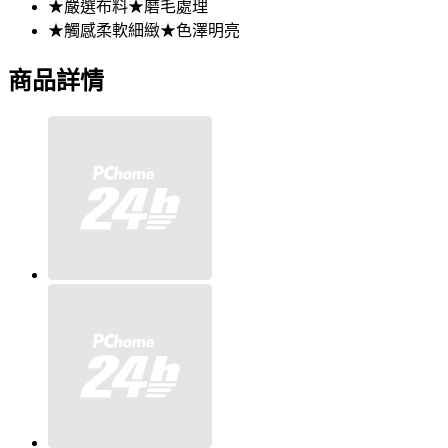
★嚴選布料★磨毛處理
★觸感柔軟細緻★色澤明亮
商品詳情