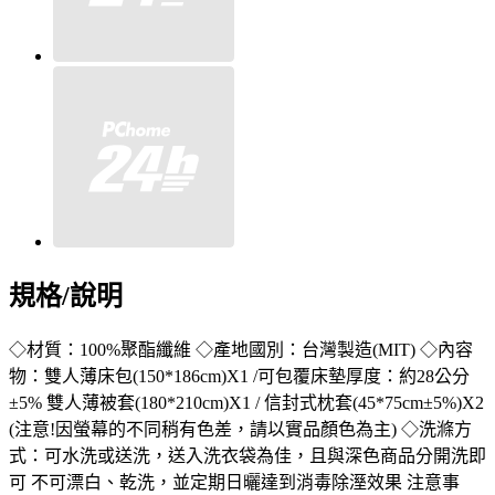
規格/說明
◇材質：100%聚酯纖維 ◇產地國別：台灣製造(MIT) ◇內容
物：雙人薄床包(150*186cm)X1 /可包覆床墊厚度：約28公分
±5% 雙人薄被套(180*210cm)X1 / 信封式枕套(45*75cm±5%)X2
(注意!因螢幕的不同稍有色差，請以實品顏色為主) ◇洗滌方
式：可水洗或送洗，送入洗衣袋為佳，且與深色商品分開洗即
可 不可漂白、乾洗，並定期日曬達到消毒除溼效果 注意事