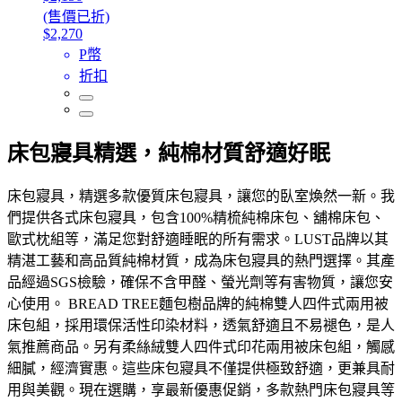
(售價已折)
$2,270
P幣
折扣
床包寢具精選，純棉材質舒適好眠
床包寢具，精選多款優質床包寢具，讓您的臥室煥然一新。我
們提供各式床包寢具，包含100%精梳純棉床包、舖棉床包、
歐式枕組等，滿足您對舒適睡眠的所有需求。LUST品牌以其
精湛工藝和高品質純棉材質，成為床包寢具的熱門選擇。其產
品經過SGS檢驗，確保不含甲醛、螢光劑等有害物質，讓您安
心使用。 BREAD TREE麵包樹品牌的純棉雙人四件式兩用被
床包組，採用環保活性印染材料，透氣舒適且不易褪色，是人
氣推薦商品。另有柔絲絨雙人四件式印花兩用被床包組，觸感
細膩，經濟實惠。這些床包寢具不僅提供極致舒適，更兼具耐
用與美觀。現在選購，享最新優惠促銷，多款熱門床包寢具等