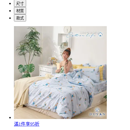
尺寸
材質
款式
滿1件享95折