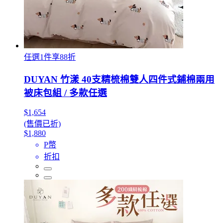
任選1件享88折
DUYAN 竹漾 40支精梳棉雙人四件式鋪棉兩用
被床包組 / 多款任選
$1,654
(售價已折)
$1,880
P幣
折扣