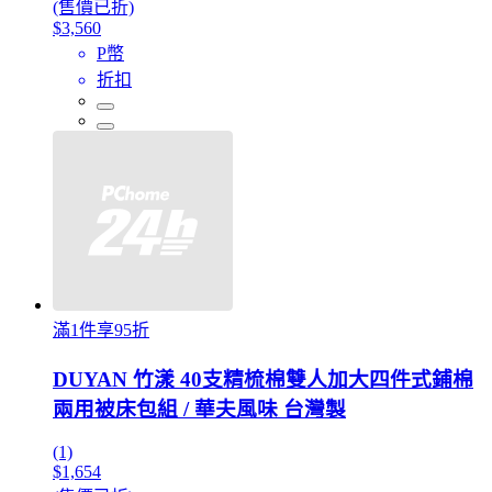
(售價已折)
$3,560
P幣
折扣
滿1件享95折
DUYAN 竹漾 40支精梳棉雙人加大四件式鋪棉
兩用被床包組 / 華夫風味 台灣製
(1)
$1,654