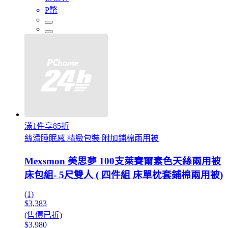
P幣
滿1件享85折
絲滑睡眠感 精緻包裝 附加鋪棉兩用被
Mexsmon 美思夢 100支萊賽爾素色天絲兩用被
床包組- 5尺雙人 ( 四件組 床單枕套鋪棉兩用被)
(1)
$3,383
(售價已折)
$3,980