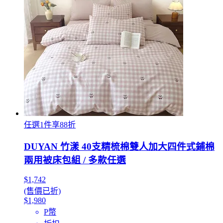
任選1件享88折
DUYAN 竹漾 40支精梳棉雙人加大四件式鋪棉
兩用被床包組 / 多款任選
$1,742
(售價已折)
$1,980
P幣