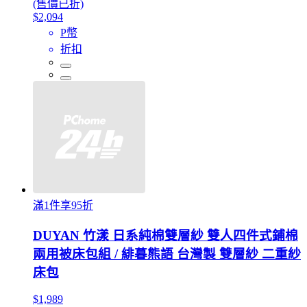
(售價已折)
$2,094
P幣
折扣
滿1件享95折
DUYAN 竹漾 日系純棉雙層紗 雙人四件式鋪棉
兩用被床包組 / 緋暮熊語 台灣製 雙層紗 二重紗
床包
$1,989