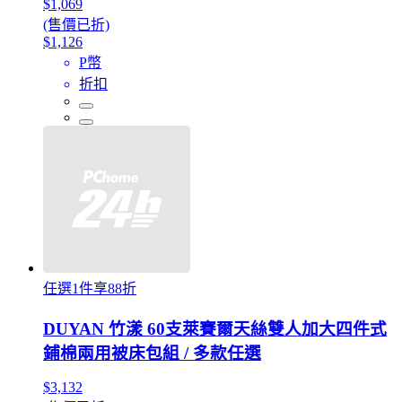
$1,069
(售價已折)
$1,126
P幣
折扣
任選1件享88折
DUYAN 竹漾 60支萊賽爾天絲雙人加大四件式
鋪棉兩用被床包組 / 多款任選
$3,132