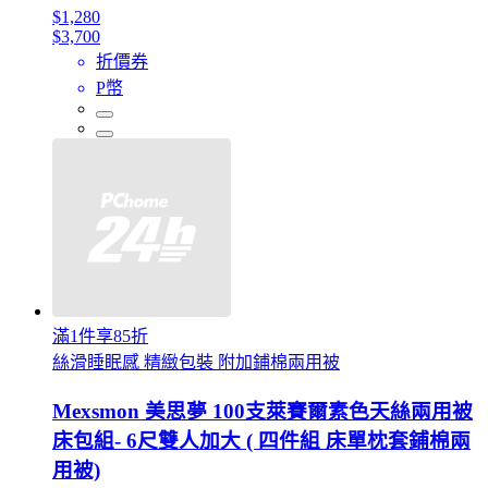
$1,280
$3,700
折價券
P幣
滿1件享85折
絲滑睡眠感 精緻包裝 附加鋪棉兩用被
Mexsmon 美思夢 100支萊賽爾素色天絲兩用被
床包組- 6尺雙人加大 ( 四件組 床單枕套鋪棉兩
用被)