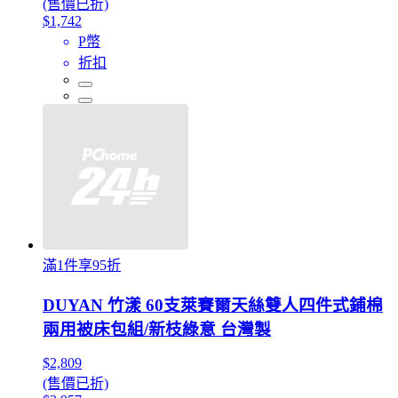
(售價已折)
$1,742
P幣
折扣
滿1件享95折
DUYAN 竹漾 60支萊賽爾天絲雙人四件式鋪棉
兩用被床包組/新枝綠意 台灣製
$2,809
(售價已折)