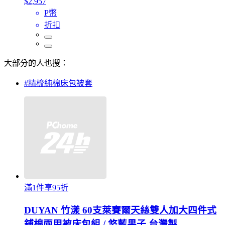
$2,957
P幣
折扣
大部分的人也搜：
#精梳純棉床包被套
滿1件享95折
DUYAN 竹漾 60支萊賽爾天絲雙人加大四件式
鋪棉兩用被床包組 / 悠藍果子 台灣製