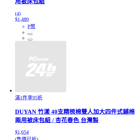
用被床包組
(4)
$1,480
P幣
滿1件享95折
DUYAN 竹漾 40支精梳棉雙人加大四件式鋪棉
兩用被床包組 / 杏花春色 台灣製
$1,654
(售價已折)