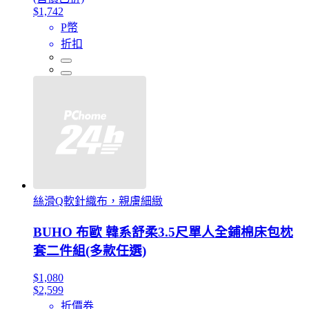
$1,742
P幣
折扣
絲滑Q軟針織布，親膚細緻
BUHO 布歐 韓系舒柔3.5尺單人全鋪棉床包枕
套二件組(多款任選)
$1,080
$2,599
折價券