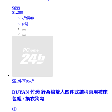
$699
$1,280
折價券
P幣
滿1件享95折
DUYAN 竹漾 舒柔棉雙人四件式鋪棉兩用被床
包組 / 換衣狗勾
(1)