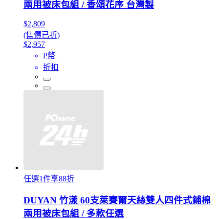
兩用被床包組 / 香頌花序 台灣製
$2,809
(售價已折)
$2,957
P幣
折扣
任選1件享88折
DUYAN 竹漾 60支萊賽爾天絲雙人四件式鋪棉
兩用被床包組 / 多款任選