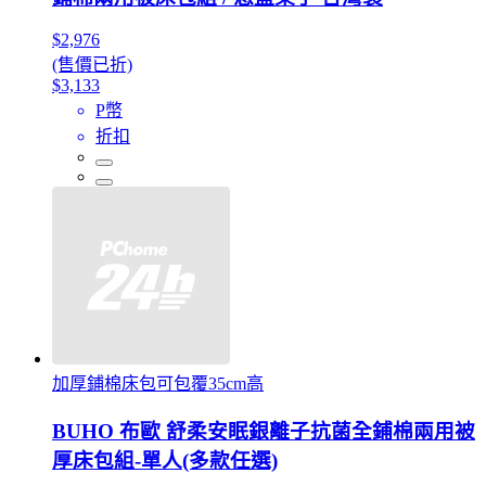
$2,976
(售價已折)
$3,133
P幣
折扣
加厚鋪棉床包可包覆35cm高
BUHO 布歐 舒柔安眠銀離子抗菌全鋪棉兩用被
厚床包組-單人(多款任選)