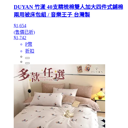
DUYAN 竹漾 40支精梳棉雙人加大四件式鋪棉
兩用被床包組 / 音樂王子 台灣製
$1,654
(售價已折)
$1,742
P幣
折扣