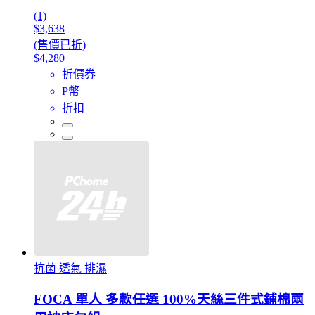
(1)
$3,638
(售價已折)
$4,280
折價券
P幣
折扣
抗菌 透氣 排濕
FOCA 單人 多款任選 100%天絲三件式鋪棉兩