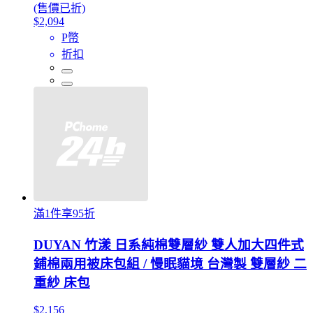
(售價已折)
$2,094
P幣
折扣
滿1件享95折
DUYAN 竹漾 日系純棉雙層紗 雙人加大四件式
鋪棉兩用被床包組 / 慢眠貓境 台灣製 雙層紗 二
重紗 床包
$2,156