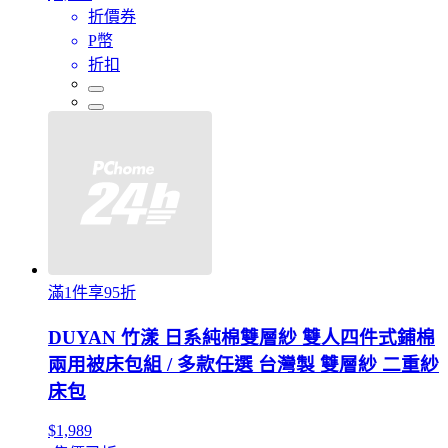
折價券
P幣
折扣
滿1件享95折
DUYAN 竹漾 日系純棉雙層紗 雙人四件式鋪棉
兩用被床包組 / 多款任選 台灣製 雙層紗 二重紗
床包
$1,989