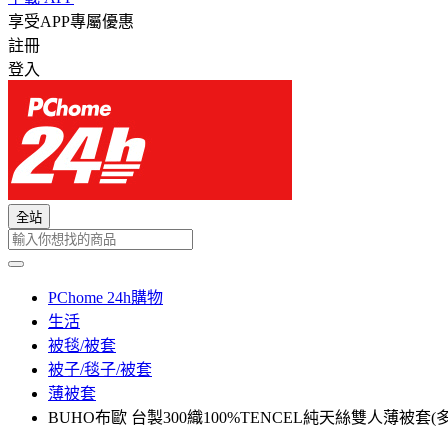
享受APP專屬優惠
註冊
登入
全站
PChome 24h購物
生活
被毯/被套
被子/毯子/被套
薄被套
BUHO布歐 台製300織100%TENCEL純天絲雙人薄被套(