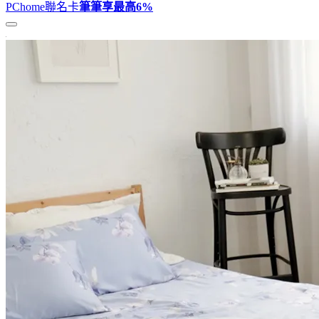
PChome聯名卡
筆筆享最高
6%