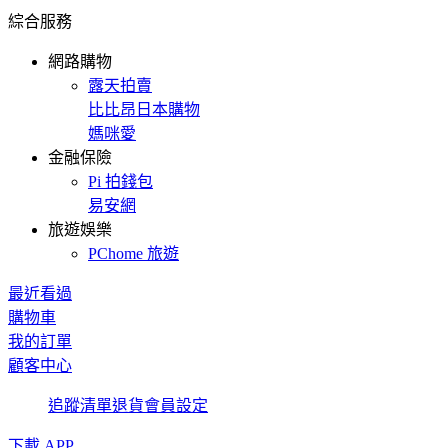
綜合服務
網路購物
露天拍賣
比比昂日本購物
媽咪愛
金融保險
Pi 拍錢包
易安網
旅遊娛樂
PChome 旅遊
最近看過
購物車
我的訂單
顧客中心
追蹤清單
退貨
會員設定
下載 APP