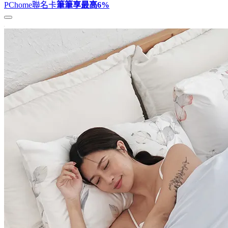
PChome聯名卡
筆筆享最高
6%