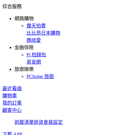
綜合服務
網路購物
露天拍賣
比比昂日本購物
媽咪愛
金融保險
Pi 拍錢包
易安網
旅遊娛樂
PChome 旅遊
最近看過
購物車
我的訂單
顧客中心
追蹤清單
退貨
會員設定
下載 APP