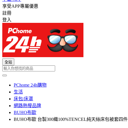
享受APP專屬優惠
註冊
登入
全站
PChome 24h購物
生活
床包/床罩
網路熱搜品牌
BUHO布歐
BUHO布歐 台製300織100%TENCEL純天絲床包被套四