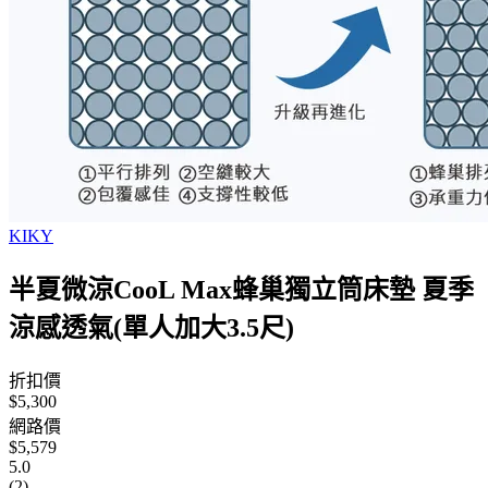
KIKY
半夏微涼CooL Max蜂巢獨立筒床墊 夏季
涼感透氣(單人加大3.5尺)
折扣價
$5,300
網路價
$5,579
5.0
(2)