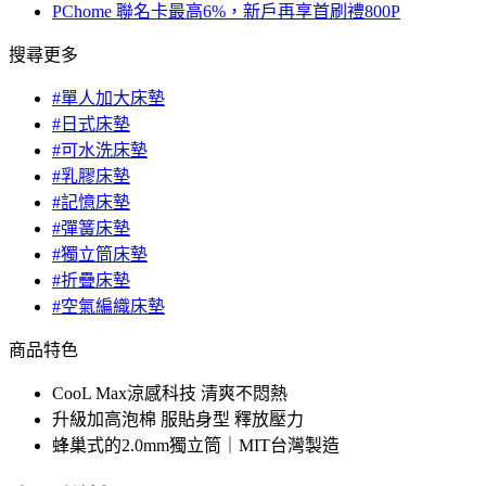
PChome 聯名卡最高6%，新戶再享首刷禮800P
搜尋更多
#單人加大床墊
#日式床墊
#可水洗床墊
#乳膠床墊
#記憶床墊
#彈簧床墊
#獨立筒床墊
#折疊床墊
#空氣編織床墊
商品特色
CooL Max涼感科技 清爽不悶熱
升級加高泡棉 服貼身型 釋放壓力
蜂巢式的2.0mm獨立筒｜MIT台灣製造