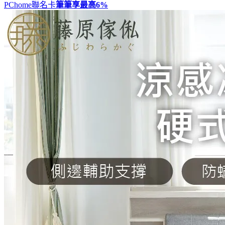
PChome聯名卡
筆筆享最高
6%