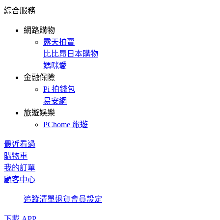
綜合服務
網路購物
露天拍賣
比比昂日本購物
媽咪愛
金融保險
Pi 拍錢包
易安網
旅遊娛樂
PChome 旅遊
最近看過
購物車
我的訂單
顧客中心
追蹤清單
退貨
會員設定
下載 APP