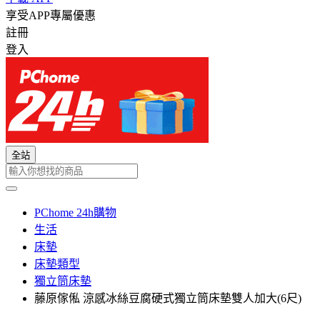
享受APP專屬優惠
註冊
登入
全站
PChome 24h購物
生活
床墊
床墊類型
獨立筒床墊
藤原傢俬 涼感冰絲豆腐硬式獨立筒床墊雙人加大(6尺)