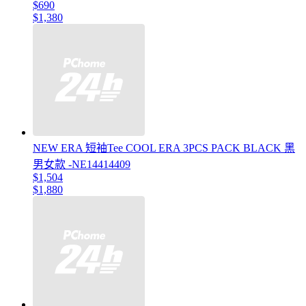
$690
$1,380
NEW ERA 短袖Tee COOL ERA 3PCS PACK BLACK 黑
男女款 -NE14414409
$1,504
$1,880