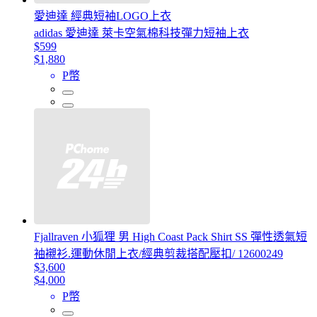
愛迪達 經典短袖LOGO上衣
adidas 愛迪達 萊卡空氣棉科技彈力短袖上衣
$599
$1,880
P幣
Fjallraven 小狐狸 男 High Coast Pack Shirt SS 彈性透氣短
袖襯衫.運動休閒上衣/經典剪裁搭配壓扣/ 12600249
$3,600
$4,000
P幣