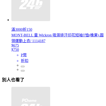
滿3000折150
MONT-BELL 童 Wickron 吸濕排汗印花短袖T恤(橡果).圓
領運動上衣/ 1114187
$675
$750
P幣
折扣
別人也看了