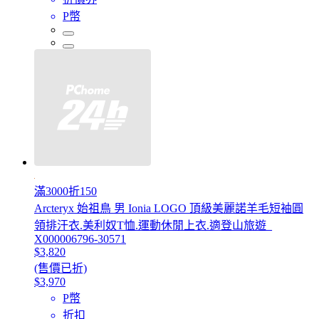
P幣
滿3000折150
Arcteryx 始祖鳥 男 Ionia LOGO 頂級美麗諾羊毛短袖圓
領排汗衣.美利奴T恤.運動休閒上衣.適登山旅遊_
X000006796-30571
$3,820
(售價已折)
$3,970
P幣
折扣