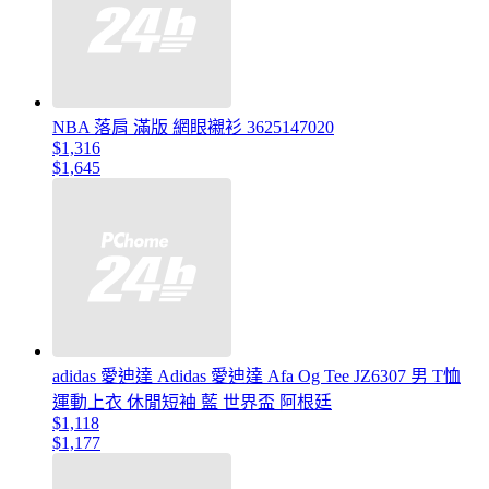
NBA 落肩 滿版 網眼襯衫 3625147020
$1,316
$1,645
adidas 愛迪達 Adidas 愛迪達 Afa Og Tee JZ6307 男 T恤
運動上衣 休閒短袖 藍 世界盃 阿根廷
$1,118
$1,177