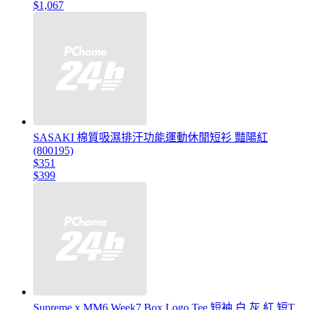
$1,067
SASAKI 棉質吸濕排汗功能運動休閒短衫 豔陽紅
(800195)
$351
$399
Supreme x MM6 Week7 Box Logo Tee 短袖 白 灰 紅 短T