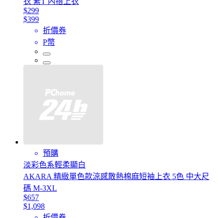
衣 素T 內搭上衣
$299
$399
折價券
P幣
預購
淡彩色系輕柔顯白
AKARA 精緻單色款涼感散熱棉麻短袖上衣 5色 中大尺
碼 M-3XL
$657
$1,098
折價券