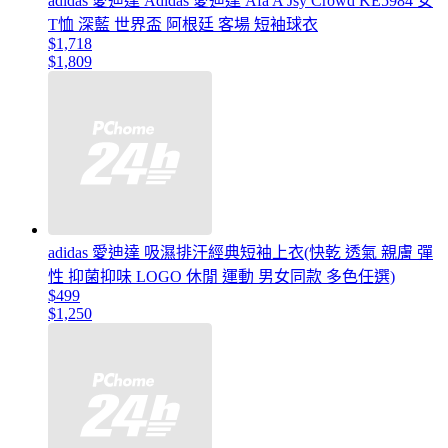
adidas 愛迪達 Adidas 愛迪達 Afa A Jsy Crowd KE5984 女
T恤 深藍 世界盃 阿根廷 客場 短袖球衣
$1,718
$1,809
adidas 愛迪達 吸濕排汗經典短袖上衣(快乾 透氣 親膚 彈
性 抑菌抑味 LOGO 休閒 運動 男女同款 多色任選)
$499
$1,250