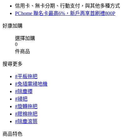
信用卡、無卡分期、行動支付，與其他多種方式
PChome 聯名卡最高6%，新戶再享首刷禮800P
好康加購
選擇加購
0
件商品
搜尋更多
#平板拖把
#免插電掃地機
#除塵撢
#掃把
#旋轉拖把
#膠棉拖把
#除塵滾筒
商品特色