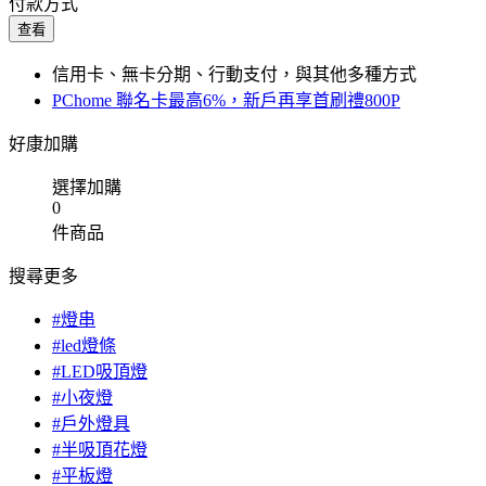
付款方式
查看
信用卡、無卡分期、行動支付，與其他多種方式
PChome 聯名卡最高6%，新戶再享首刷禮800P
好康加購
選擇加購
0
件商品
搜尋更多
#燈串
#led燈條
#LED吸頂燈
#小夜燈
#戶外燈具
#半吸頂花燈
#平板燈