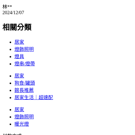
林**
2024/12/07
相關分類
居家
燈飾照明
燈具
燈串/燈帶
居家
狗食/罐頭
館長推薦
居家生活｜超速配
居家
燈飾照明
暖光燈