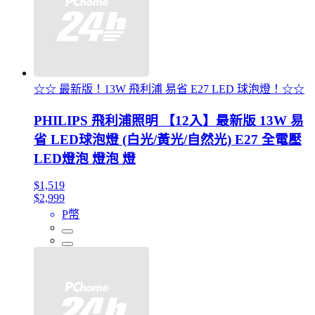
☆☆ 最新版！13W 飛利浦 易省 E27 LED 球泡燈！☆☆
PHILIPS 飛利浦照明 【12入】最新版 13W 易
省 LED球泡燈 (白光/黃光/自然光) E27 全電壓
LED燈泡 燈泡 燈
$1,519
$2,999
P幣