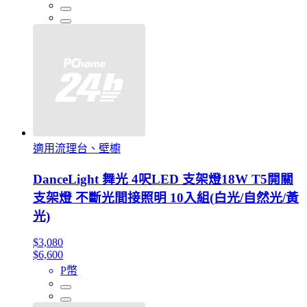
適用流理台、壁櫥
DanceLight 舞光 4呎LED 支架燈18W T5開關
支架燈 不斷光間接照明 10入組(白光/自然光/黃
光)
$3,080
$6,600
P幣