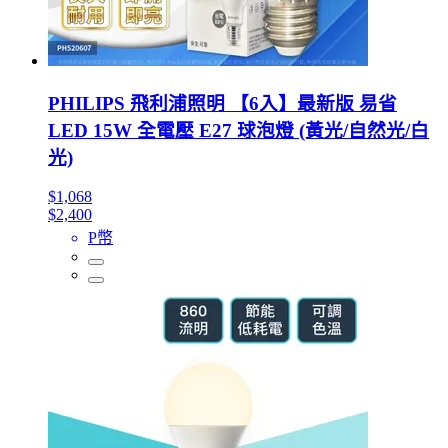
PHILIPS 飛利浦照明 【6入】最新版 易省
LED 15W 全電壓 E27 球泡燈 (黃光/自然光/白
光)
$1,068
$2,400
P幣