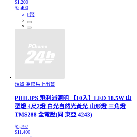
$1,200
$2,400
P幣
現貨 為您馬上出貨
PHILIPS 飛利浦照明 【10入】LED 18.5W 山
型燈 4尺2燈 白光自然光黃光 山形燈 三角燈
TMS288 全電壓(同 東亞 4243)
$5,797
$11,400