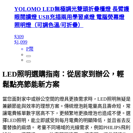
YOLOMO LED無極調光雙頭折疊檯燈 長臂護
眼閱讀燈 USB充插兩用學習桌燈 電腦熒幕燈
照明燈（可調色溫/可折疊）
$309
$1,099
P幣
LED照明選購指南：從居家到辦公，輕
鬆點亮節能新方案
當您面對家中或辦公空間的燈具更換需求時，LED照明無疑是
兼顧節能與效率的理想方案。傳統燈泡耗電量高且壽命短，常
讓電費帳單數字居高不下，更頻繁地更換燈泡也造成不便。選
擇LED照明，能立即感受到每月電費的明顯降低，並且省去反
覆替換的麻煩。 考量不同場域的光線需求，例如PHILIPS飛利