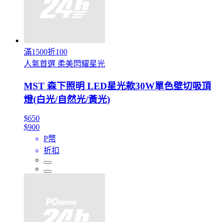
滿1500折100
人氣首選 柔美閃耀星光
MST 森下照明 LED星光款30W單色壁切吸頂
燈(白光/自然光/黃光)
$650
$900
P幣
折扣