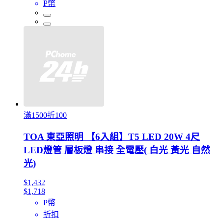
P幣
滿1500折100
TOA 東亞照明 【6入組】T5 LED 20W 4尺
LED燈管 層板燈 串接 全電壓( 白光 黃光 自然
光)
$1,432
$1,718
P幣
折扣