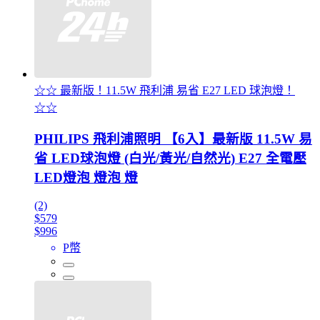
☆☆ 最新版！11.5W 飛利浦 易省 E27 LED 球泡燈！
☆☆
PHILIPS 飛利浦照明 【6入】最新版 11.5W 易
省 LED球泡燈 (白光/黃光/自然光) E27 全電壓
LED燈泡 燈泡 燈
(2)
$579
$996
P幣