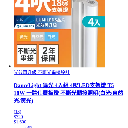
光效再升級 不斷光串接設計
DanceLight 舞光 4入組 4呎LED支架燈 T5
18W 一體化層板燈 不斷光間接照明(白光/自然
光/黃光)
(18)
$720
$1,600