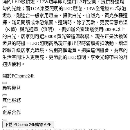
浦的LED吸頂燈，17W功率即可適用2-3坪空間，提供舒適均
勻的光線；而TOA東亞照明的LED燈泡，13W全電壓E27球泡
燈款，則適合一般家用燈座，提供白光、自然光、黃光多種選
擇，滿足閱讀或休憩氛圍。選購時，除了瓦數，更要留意色溫
（K值）與光通量（流明），例如辦公室建議使用6000K以上
的白光，居家則可選3000K黃光營造溫馨感。 現在正是汰換舊
燈具的時機，LED照明商品現正推出限時滿額折抵活動，讓您
輕鬆升級居家光環境，告別高額電費。把握這個機會，為您的
生活空間注入更明亮、更節能的LED照明，享受光線帶來的舒
適與便利。
關於PChome24h
顧客權益
其他服務
企業合作
下載 PChome 24h購物 APP