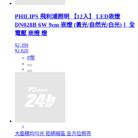
PHILIPS 飛利浦照明 【12入】 LED崁燈
DN028B 6W 9cm 崁燈 (黃光/自然光/白光)Ⅰ 全
電壓 崁燈 燈
$2,399
$2,820
P幣
大面積均勻光 拒絕暗區 全方位照亮