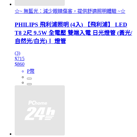
☆~ 無藍光：減少眼睛傷害，提供舒適照明體驗 ~☆
PHILIPS 飛利浦照明 (4入) 【飛利浦】 LED
T8 2尺 9.5W 全電壓 雙端入電 日光燈管 (黃光/
自然光/白光)Ⅰ 燈管
(3)
$715
$860
P幣