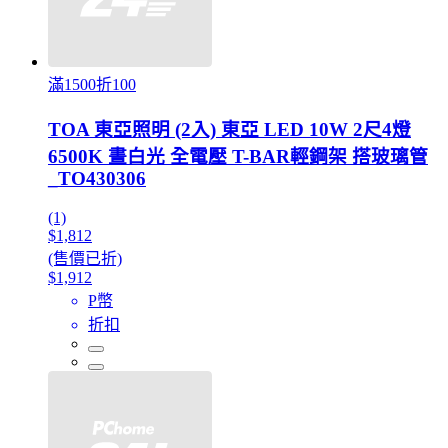
滿1500折100
TOA 東亞照明 (2入) 東亞 LED 10W 2尺4燈
6500K 晝白光 全電壓 T-BAR輕鋼架 搭玻璃管
_TO430306
(1)
$1,812
(售價已折)
$1,912
P幣
折扣