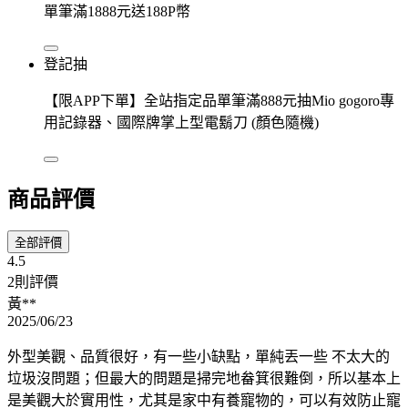
單筆滿1888元送188P幣
登記抽
【限APP下單】全站指定品單筆滿888元抽Mio gogoro專
用記錄器、國際牌掌上型電鬍刀 (顏色隨機)
商品評價
全部評價
4.5
2則評價
黃**
2025/06/23
外型美觀、品質很好，有一些小缺點，單純丟一些 不太大的
垃圾沒問題；但最大的問題是掃完地畚箕很難倒，所以基本上
是美觀大於實用性，尤其是家中有養寵物的，可以有效防止寵