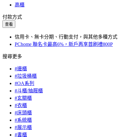
高櫃
付款方式
查看
信用卡、無卡分期、行動支付，與其他多種方式
PChome 聯名卡最高6%，新戶再享首刷禮800P
搜尋更多
#邊櫃
#垃圾桶櫃
#OA系列
#斗櫃/抽屜櫃
#玄關櫃
#衣櫃
#床頭櫃
#系統櫃
#展示櫃
#書櫃