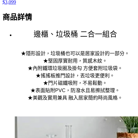
$3,099
商品詳情
邊櫃、垃圾桶 二合一組合
★隱形設計，垃圾桶也可以是居家設計的一部分。
★堅固厚實耐用，質感木紋。
★內附鐵環垃圾圈及掛勾 方便套附垃圾袋。
★搖搖板推門設計，丟垃圾更便利。
★門片磁鐵吸附，不易鬆動。
★表面貼附PVC，防潑水且易擦拭整理。
★美觀及實用兼具 融入居家簡約時尚風格。