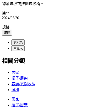
物翻垃圾或推倒垃圾桶。
凃**
2024/03/20
規格
選擇
胡桃色
白楓木
相關分類
居家
櫃子/層架
客廳/玄關收納
邊櫃
居家
櫃子/層架