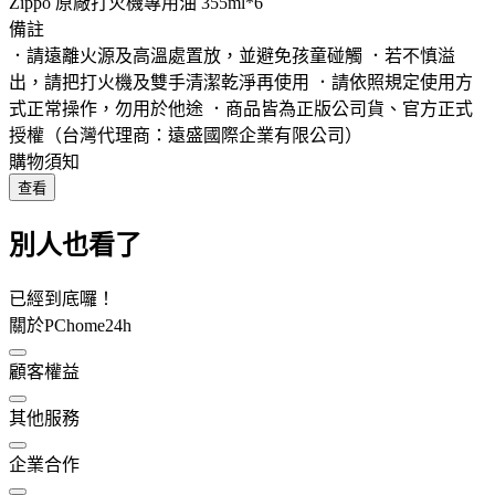
Zippo 原廠打火機專用油 355ml*6
備註
．請遠離火源及高溫處置放，並避免孩童碰觸 ．若不慎溢
出，請把打火機及雙手清潔乾淨再使用 ．請依照規定使用方
式正常操作，勿用於他途 ．商品皆為正版公司貨、官方正式
授權（台灣代理商：遠盛國際企業有限公司）
購物須知
查看
別人也看了
已經到底囉！
關於PChome24h
顧客權益
其他服務
企業合作