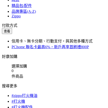
精品包/配件
品牌專區(A-Z)
Zippo
付款方式
查看
信用卡、無卡分期、行動支付，與其他多種方式
PChome 聯名卡最高6%，新戶再享首刷禮800P
好康加購
選擇加購
0
件商品
搜尋更多
#zippo打火機油
#打火機
#打火機配件