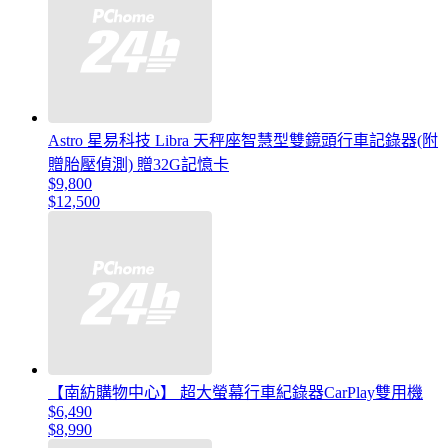
Astro 星易科技 Libra 天秤座智慧型雙鏡頭行車記錄器(附
贈胎壓偵測) 贈32G記憶卡
$9,800
$12,500
【南紡購物中心】 超大螢幕行車紀錄器CarPlay雙用機
$6,490
$8,990