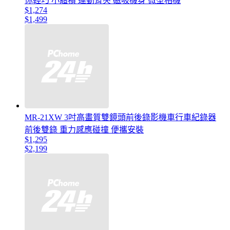
你輕巧 小體積 運動背夾 磁吸機身 微型相機
$1,274
$1,499
MR-21XW 3吋高畫質雙鏡頭前後錄影機車行車紀錄器
前後雙錄 重力感應碰撞 便攜安裝
$1,295
$2,199