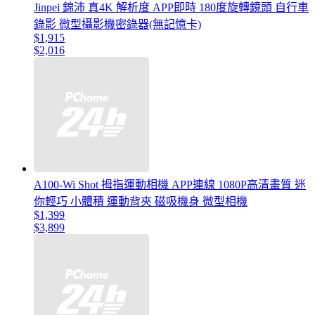
Jinpei 錦沛 真4K 解析度 APP即時 180度旋轉鏡頭 自行車
錄影 微型攝影機密錄器(無記憶卡)
$1,915
$2,016
A100-Wi Shot 拇指運動相機 APP連線 1080P高清畫質 迷
你輕巧 小體積 運動背夾 磁吸機身 微型相機
$1,399
$3,899