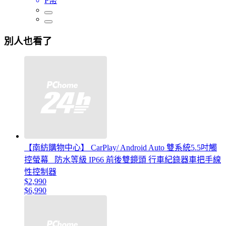
P幣
別人也看了
【南紡購物中心】 CarPlay/ Android Auto 雙系統5.5吋觸
控螢幕 防水等級 IP66 前後雙鏡頭 行車紀錄器車把手線
性控制器
$2,990
$6,990