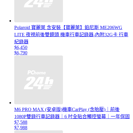
Polaroid 寶麗萊 含安裝【寶麗萊】鉑尼斯 ME206WG
LITE 夜視前後雙鏡頭 機車行車記錄器-內附32G卡 行車
紀錄器
$6,450
$6,790
M6 PRO MAX (安卓版)機車CarPlay (含胎壓)｜前後
1080P雙錄行車記錄器｜6 吋全貼合觸控螢幕｜一年保固
$7,588
$7,988