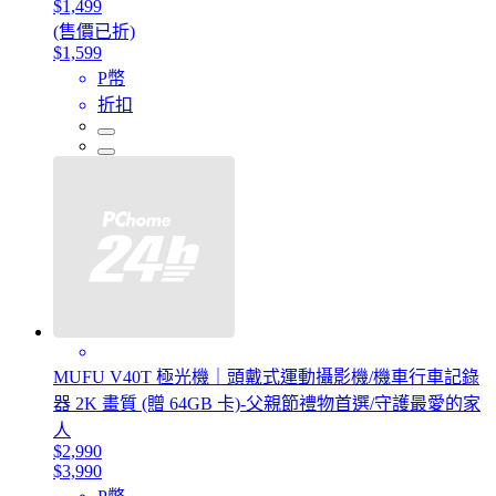
$1,499
(售價已折)
$1,599
P幣
折扣
MUFU V40T 極光機｜頭戴式運動攝影機/機車行車記錄
器 2K 畫質 (贈 64GB 卡)-父親節禮物首選/守護最愛的家
人
$2,990
$3,990