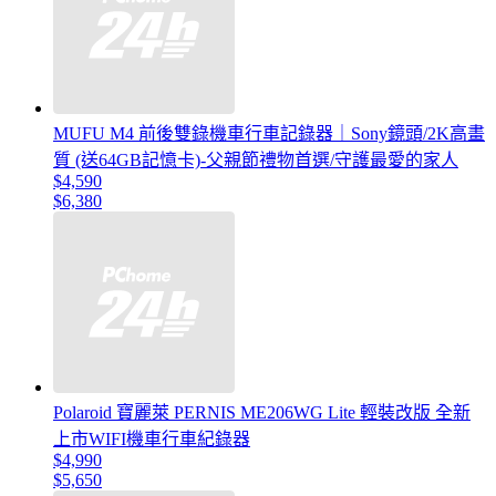
MUFU M4 前後雙錄機車行車記錄器｜Sony鏡頭/2K高畫
質 (送64GB記憶卡)-父親節禮物首選/守護最愛的家人
$4,590
$6,380
Polaroid 寶麗萊 PERNIS ME206WG Lite 輕裝改版 全新
上市WIFI機車行車紀錄器
$4,990
$5,650