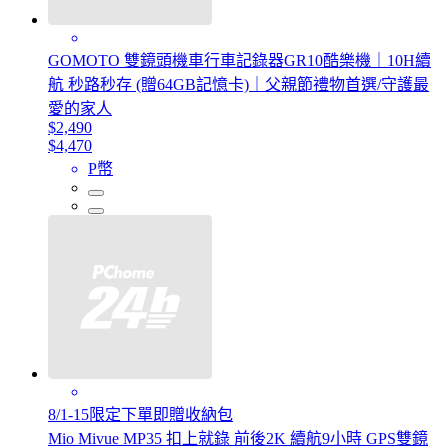
GOMOTO 雙鏡頭機車行車記錄器GR10酷樂機｜10H續
航 秒路秒存 (贈64GB記憶卡)｜父親節禮物首選/守護最
愛的家人
$2,490
$4,470
P幣
8/1-15限定下單即贈收納包
Mio Mivue MP35 扣上就錄 前後2K 續航9小時 GPS雙鏡