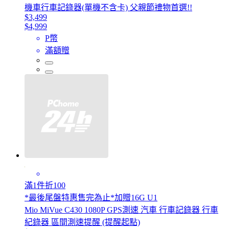
機車行車記錄器(單機不含卡) 父親節禮物首選!!
$3,499
$4,999
P幣
滿額贈
滿1件折100
*最後尾盤特惠售完為止*加贈16G U1
Mio MiVue C430 1080P GPS測速 汽車 行車記錄器 行車
紀錄器 區間測速提醒 (提醒起點)