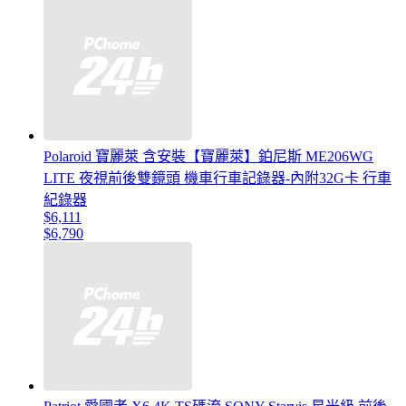
Polaroid 寶麗萊 含安裝【寶麗萊】鉑尼斯 ME206WG
LITE 夜視前後雙鏡頭 機車行車記錄器-內附32G卡 行車
紀錄器
$6,111
$6,790