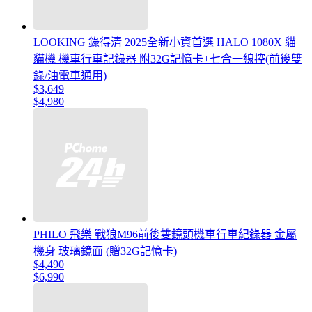
LOOKING 錄得清 2025全新小資首選 HALO 1080X 貓
貓機 機車行車記錄器 附32G記憶卡+七合一線控(前後雙
錄/油電車通用)
$3,649
$4,980
PHILO 飛樂 戰狼M96前後雙鏡頭機車行車紀錄器 金屬
機身 玻璃鏡面 (贈32G記憶卡)
$4,490
$6,990