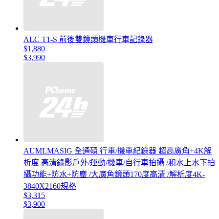
ALC T1-S 前後雙鏡頭機車行車記錄器
$1,880
$3,990
AUMLMASIG 全通碩 行車/機車紀錄器 超高廣角+4K解
析度 高清錄影戶外/運動/機車/自行車拍攝 /和水上水下拍
攝功能+防水+防塵 /大廣角鏡頭170度高清 /解析度4K-
3840X2160規格
$3,315
$3,900