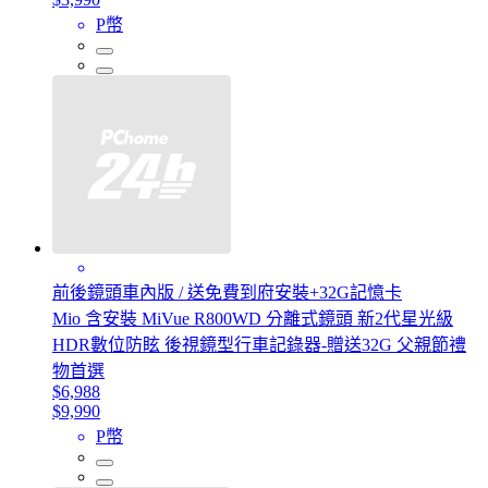
P幣
前後鏡頭車內版 / 送免費到府安裝+32G記憶卡
Mio 含安裝 MiVue R800WD 分離式鏡頭 新2代星光級
HDR數位防眩 後視鏡型行車記錄器-贈送32G 父親節禮
物首選
$6,988
$9,990
P幣