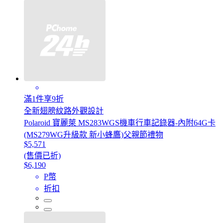
滿1件享9折
全新翅膀紋路外觀設計
Polaroid 寶麗萊 MS283WGS機車行車記錄器-內附64G卡
(MS279WG升級款 新小蜂鷹)父親節禮物
$5,571
(售價已折)
$6,190
P幣
折扣