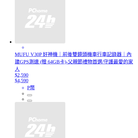
MUFU V30P 好神機｜前後雙鏡頭機車行車記錄器｜內
建GPS測速 (贈 64GB卡)-父親節禮物首選/守護最愛的家
人
$2,590
$4,590
P幣