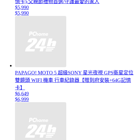
憶卡)-父親節禮物首選/守護最愛的家人
$5,990
$5,990
PAPAGO! MOTO 5 超級SONY 星光夜視 GPS衛星定位
雙鏡頭 WIFI 機車 行車紀錄器【贈到府安裝+64G記憶
卡】
$6,649
$6,999