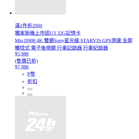
滿1件折2000
獨家新機上市送U3 32G記憶卡
Mio D908 4K 雙鏡Sony星光級 STARVIS GPS測速 全屏
觸控式 電子後視鏡 行車記錄器 行車紀錄器
$5,988
(售價已折)
$7,988
P幣
折扣