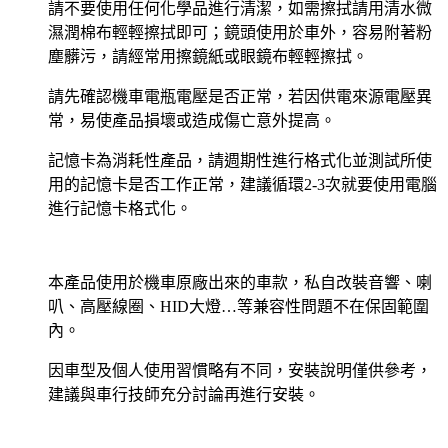
請不要使用任何化學品進行清潔，如需擦拭請用清水微
濕潤棉布輕輕擦拭即可；鏡頭使用於車外，容易附著粉
塵髒污，請經常用擦鏡紙或眼鏡布輕輕擦拭。
請先確認機車電瓶電壓是否正常，若因供電來源電壓異
常，易使產品損壞或造成傷亡意外提高。
記憶卡為消耗性產品，請週期性進行格式化並測試所使
用的記憶卡是否工作正常，建議循環2-3次就要使用電腦
進行記憶卡格式化。
本產品使用於機車原廠出來的車款，私自改裝音響、喇
叭、高壓線圈、HID大燈…等兼容性問題不在保固範圍
內。
因車型及個人使用習慣略有不同，安裝說明僅供參考，
建議與車行技師充分討論再進行安裝。