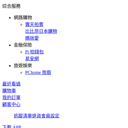
綜合服務
網路購物
露天拍賣
比比昂日本購物
媽咪愛
金融保險
Pi 拍錢包
易安網
旅遊娛樂
PChome 旅遊
最近看過
購物車
我的訂單
顧客中心
追蹤清單
退貨
會員設定
下載 APP