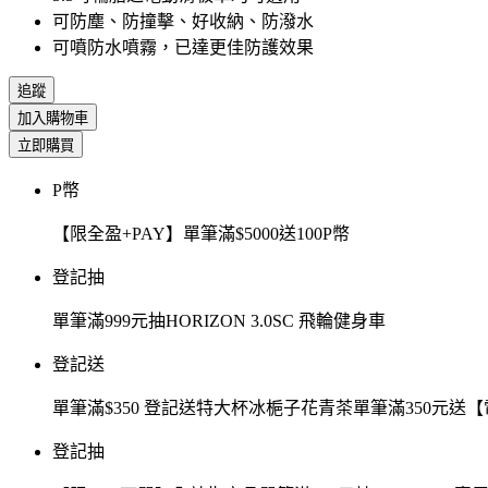
可防塵、防撞擊、好收納、防潑水
可噴防水噴霧，已達更佳防護效果
追蹤
加入購物車
立即購買
P幣
【限全盈+PAY】單筆滿$5000送100P幣
登記抽
單筆滿999元抽HORIZON 3.0SC 飛輪健身車
登記送
單筆滿$350 登記送特大杯冰梔子花青茶單筆滿350元
登記抽