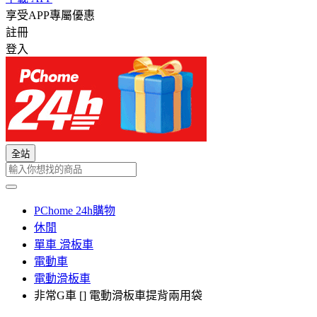
享受APP專屬優惠
註冊
登入
全站
PChome 24h購物
休閒
單車 滑板車
電動車
電動滑板車
非常G車 [] 電動滑板車提背兩用袋