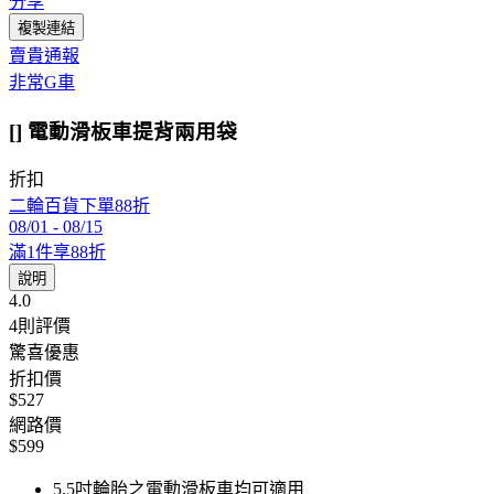
分享
複製連結
賣貴通報
非常G車
[] 電動滑板車提背兩用袋
折扣
二輪百貨下單88折
08/01
-
08/15
滿1件享88折
說明
4.0
4
則評價
驚喜優惠
折扣價
$527
網路價
$599
5.5吋輪胎之電動滑板車均可適用