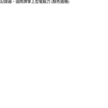
o專用記錄器、國際牌掌上型電鬍刀 (顏色隨機)