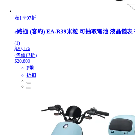
滿1享97折
e路通 (客約) EA-R39米粒 可抽取電池 液晶儀
(1)
$20,176
(售價已折)
$20,800
P幣
折扣