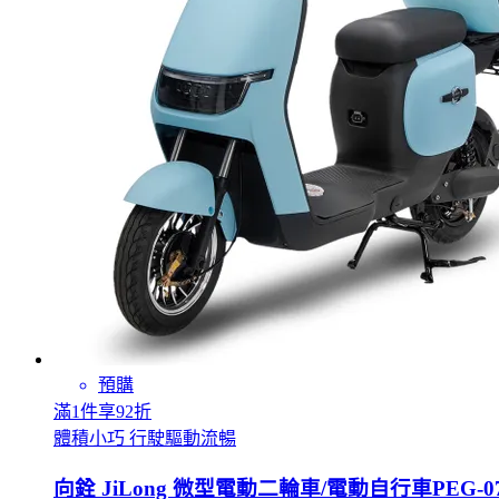
預購
滿1件享92折
體積小巧 行駛驅動流暢
向銓 JiLong 微型電動二輪車/電動自行車PEG-07