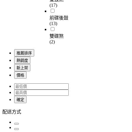
(17)
前碟後鼓
(13)
雙碟煞
(2)
推薦排序
熱銷度
新上架
價格
確定
配送方式