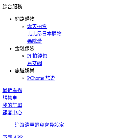
綜合服務
網路購物
露天拍賣
比比昂日本購物
媽咪愛
金融保險
Pi 拍錢包
易安網
旅遊娛樂
PChome 旅遊
最近看過
購物車
我的訂單
顧客中心
追蹤清單
退貨
會員設定
下載 APP