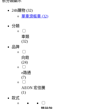
依分類顯示
24h購物 (32)
單車滑板車
(32)
分類
車類
(32)
品牌
向銓
(24)
e路通
(7)
AEON 宏佳騰
(1)
款式
雙鼓煞