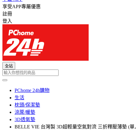
享受APP專屬優惠
註冊
登入
全站
PChome 24h購物
生活
枕頭/保潔墊
涼蓆/暖墊
3D透氣墊
BELLE VIE 台灣製 3D超輕量空氣對流 三折釋壓薄墊 (單