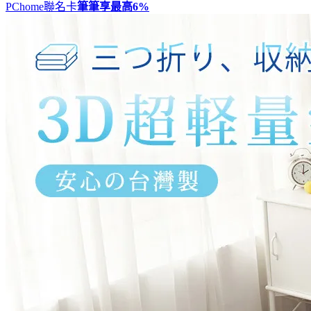
PChome聯名卡
筆筆享最高
6%