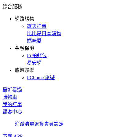
綜合服務
網路購物
露天拍賣
比比昂日本購物
媽咪愛
金融保險
Pi 拍錢包
易安網
旅遊娛樂
PChome 旅遊
最近看過
購物車
我的訂單
顧客中心
追蹤清單
退貨
會員設定
下載 APP