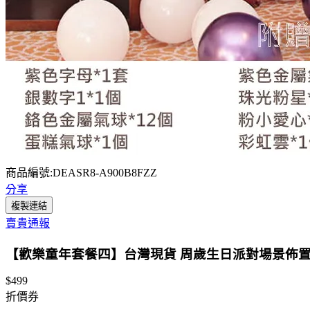
商品編號:DEASR8-A900B8FZZ
分享
複製連結
賣貴通報
【歡樂童年套餐四】台灣現貨 周歲生日派對場景佈置裝
$499
折價券