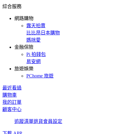
綜合服務
網路購物
露天拍賣
比比昂日本購物
媽咪愛
金融保險
Pi 拍錢包
易安網
旅遊娛樂
PChome 旅遊
最近看過
購物車
我的訂單
顧客中心
追蹤清單
退貨
會員設定
下載 APP