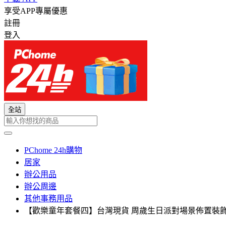
享受APP專屬優惠
註冊
登入
全站
PChome 24h購物
居家
辦公用品
辦公周邊
其他事務用品
【歡樂童年套餐四】台灣現貨 周歲生日派對場景佈置裝飾 