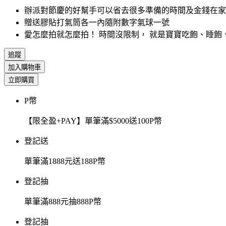
辦派對節慶的好幫手可以省去很多準備的時間及金錢在家
贈送膠貼打氣筒各一內隨附數字氣球一號
愛怎麼拍就怎麼拍！ 時間沒限制， 就是寶寶吃飽、睡飽
追蹤
加入購物車
立即購買
P幣
【限全盈+PAY】單筆滿$5000送100P幣
登記送
單筆滿1888元送188P幣
登記抽
單筆滿888元抽888P幣
登記抽