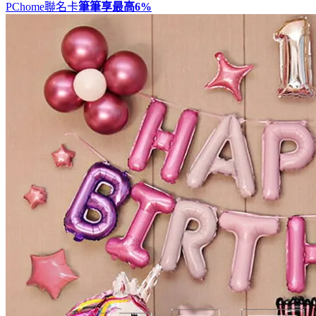
PChome聯名卡
筆筆享最高
6%