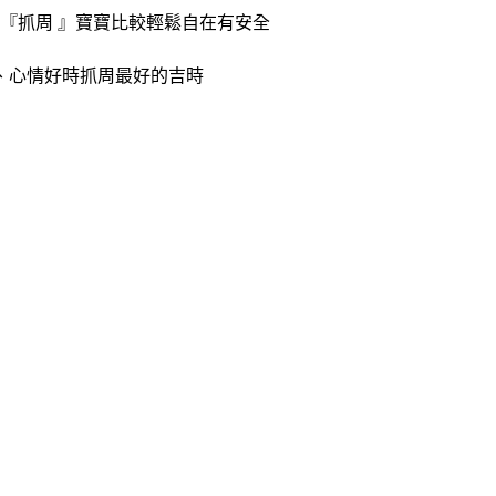
『抓周 』寶寶比較輕鬆自在有安全
、心情好時抓周最好的吉時