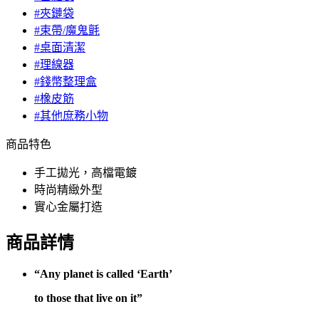
#夾鏈袋
#束帶/魔鬼氈
#桌面清潔
#理線器
#錢幣整理盒
#橡皮筋
#其他庶務小物
商品特色
手工拋光，高檔電鍍
時尚精緻外型
實心金屬打造
商品詳情
“Any planet is called ‘Earth’
to those that live on it”