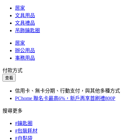
居家
文具用品
文具禮品
吊飾鑰匙圈
居家
辦公用品
事務用品
付款方式
查看
信用卡、無卡分期、行動支付，與其他多種方式
PChome 聯名卡最高6%，新戶再享首刷禮800P
搜尋更多
#鑰匙圈
#包裝耗材
#自黏袋