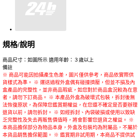
規格/說明
商品尺寸：如圖所示 適用年齡：３歲以上
備註
※ 商品可能因拍攝產生色差，圖片僅供參考，商品依實際供
貨樣式為準。
※ 運送過程外盒偶有碰撞擠壓，但並不損及內
盒產品的完整性，並非商品瑕疵，如您對於商品盒況較為在意
者，請勿下訂商品。
※ 本產品外盒為破壞式包裝，拆封後無
法恢復原狀，為保障您鑑賞期權益，在您還不確定是否要辦理
退貨以前，請勿拆封。
※ 如經拆封、內袋破損或使用以致缺
乏完整性及失去再販售價值時，將會影響您退貨之權益。
※
本商品擔保部分為物品本身，外盒及包裝均為附屬品，不屬於
本貨品銷售擔保範圍。
※ 鑑賞期非試用期，本商品不提供試