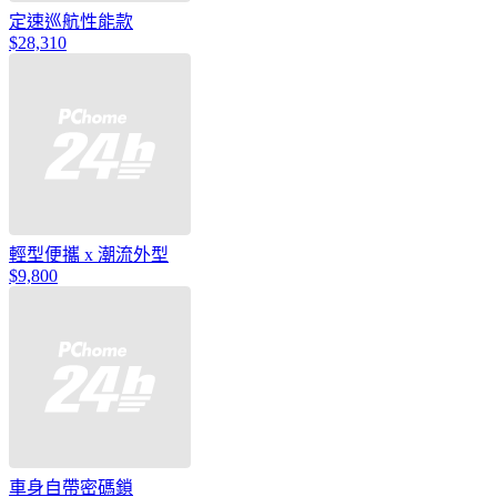
定速巡航性能款
$28,310
輕型便攜 x 潮流外型
$9,800
車身自帶密碼鎖