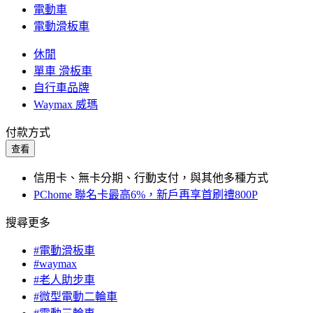
電動車
電動滑板車
休閒
單車 滑板車
自行車品牌
Waymax 威瑪
付款方式
查看
信用卡、無卡分期、行動支付，與其他多種方式
PChome 聯名卡最高6%，新戶再享首刷禮800P
搜尋更多
#電動滑板車
#waymax
#老人助步車
#微型電動二輪車