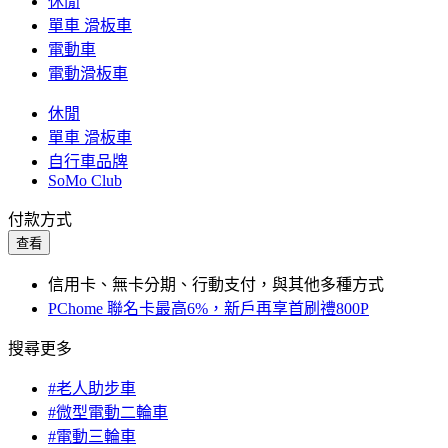
休閒
單車 滑板車
電動車
電動滑板車
休閒
單車 滑板車
自行車品牌
SoMo Club
付款方式
查看
信用卡、無卡分期、行動支付，與其他多種方式
PChome 聯名卡最高6%，新戶再享首刷禮800P
搜尋更多
#老人助步車
#微型電動二輪車
#電動三輪車