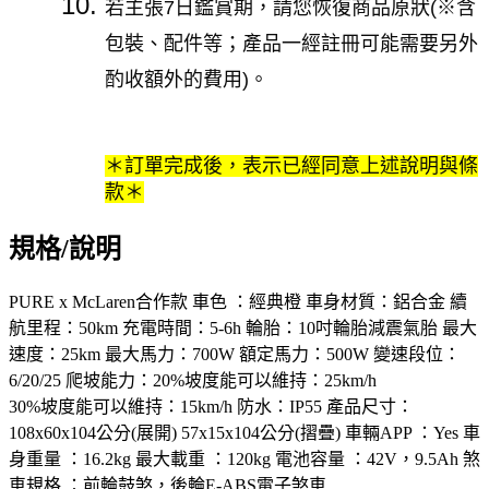
若主張7日鑑賞期，請您恢復商品原狀(※含
包裝、配件等；產品一經註冊可能需要另外
酌收額外的費用)。
＊訂單完成後，表示已經同意上述說明與條
款＊
規格/說明
PURE x McLaren合作款 車色 ：經典橙 車身材質：鋁合金 續
航里程：50km 充電時間：5-6h 輪胎：10吋輪胎減震氣胎 最大
速度：25km 最大馬力：700W 額定馬力：500W 變速段位：
6/20/25 爬坡能力：20%坡度能可以維持：25km/h
30%坡度能可以維持：15km/h 防水：IP55 產品尺寸：
108x60x104公分(展開) 57x15x104公分(摺疊) 車輛APP ：Yes 車
身重量 ：16.2kg 最大載重 ：120kg 電池容量 ：42V，9.5Ah 煞
車規格 ：前輪鼓煞，後輪E-ABS電子煞車