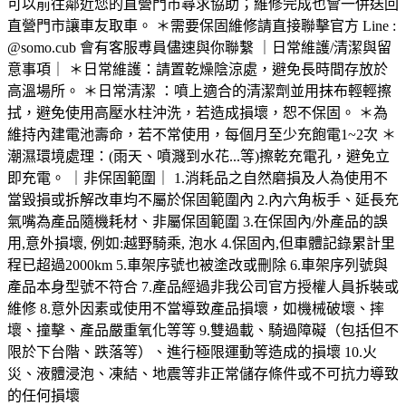
可以前往鄰近您的直營門市尋求協助；維修完成也會一併送回
直營門市讓車友取車。 ＊需要保固維修請直接聯擊官方 Line :
@somo.cub 會有客服尃員儘速與你聯繫 ｜日常維護/清潔與留
意事項｜ ＊日常維護：請置乾燥陰涼處，避免長時間存放於
高溫場所。 ＊日常清潔 ：噴上適合的清潔劑並用抹布輕輕擦
拭，避免使用高壓水柱沖洗，若造成損壞，恕不保固。 ＊為
維持內建電池壽命，若不常使用，每個月至少充飽電1~2次 ＊
潮濕環境處理：(雨天、噴濺到水花...等)擦乾充電孔，避免立
即充電。 ｜非保固範圍｜ 1.消耗品之自然磨損及人為使用不
當毀損或拆解改車均不屬於保固範圍內 2.內六角板手、延長充
氣嘴為產品隨機耗材、非屬保固範圍 3.在保固內/外產品的誤
用,意外損壞, 例如:越野騎乘, 泡水 4.保固內,但車體記錄累計里
程已超過2000km 5.車架序號也被塗改或刪除 6.車架序列號與
產品本身型號不符合 7.產品經過非我公司官方授權人員拆裝或
維修 8.意外因素或使用不當導致產品損壞，如機械破壞、摔
壞、撞擊、產品嚴重氧化等等 9.雙過載、騎過障礙（包括但不
限於下台階、跌落等）、進行極限運動等造成的損壞 10.火
災、液體浸泡、凍結、地震等非正常儲存條件或不可抗力導致
的任何損壞