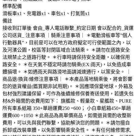
標準配備
滑板車x1、充電器x1、車包x1、打氣筒x1
備註
接收到訂單後 會由_專人電話聯繫_約定日期 會以配合的_貨運
公司送貨_ 注意事項 ｜騎乘注意事項｜ ＊電動滑板車等”個人
行動器具”，目前是可以在地方政府擬定可行使範圍之內，以
及河濱公園，校區等封閉區域合法騎乘。 ＊請勿在道路安全
法規禁止之道路行駛。 ＊行車時請保持安全距離，以確保用
路安全。 ＊在天氣不穩定時請勿騎乘(EX:雨天)，以免造成車
體損壞。 ＊如遇雨天與路滑地面請減速通行，以策安全。 ｜
商品退/換貨/維修注意事項｜ ＊本產品落地騎乘後，將會影響
您的退貨權益(鑑賞期非試用期)。 ＊因應環保愛地球，外箱及
包材強烈建議保留，可作為後續維修保養寄送使用，若遺失包
材&外箱需酌收費用如下： 旗艦款、輕量款、星艦款、PURE
所有車系紙箱 350+單趟運費250 =600； 小白車紙箱450+單趟
運費600 =1050 ＊此商品為高單價商品，如需退貨需酌收整新
費用，可以先與我們聯繫，協助解決您的問題。 ＊請勿擅自
拆卸或改裝車體，以免影響騎乘安全性。 ＊有任何維修需求,