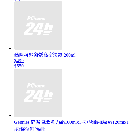
媽咪莉娜 舒護私密潔露 200ml
$499
$550
Gennies 奇妮 滋潤彈力霜100mlx1瓶+緊緻撫紋霜120mlx1
瓶(保濕呵護組)