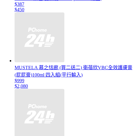
$387
$450
MUSTELA 慕之恬廊 (買二送二) 衛蓓欣VBC全效護膚膏
(屁屁膏)100ml 四入組(平行輸入)
$999
$2,080