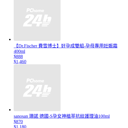
【Dr.Fischer 費雪博士】好孕成雙組-孕母專用妊娠霜
400ml
$888
$1,460
sanosan 珊諾 德國-S孕女神植萃抗紋護理油100ml
$870
$1,180