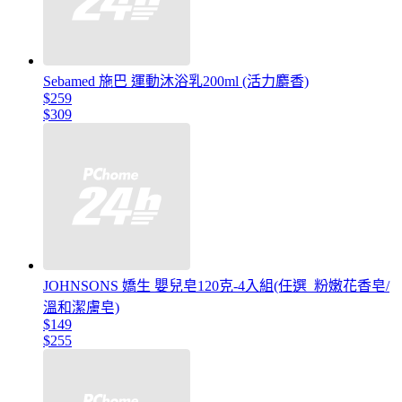
Sebamed 施巴 運動沐浴乳200ml (活力麝香)
$259
$309
JOHNSONS 嬌生 嬰兒皂120克-4入組(任選_粉嫩花香皂/
溫和潔膚皂)
$149
$255