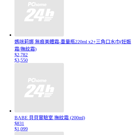
媽咪莉娜 無痕美體霜-重量瓶220ml x2+三角口水巾(妊娠
霜/撫紋霜)
$2,782
$3,550
BABE 貝貝實驗室 撫紋霜 (200ml)
$831
$1,099