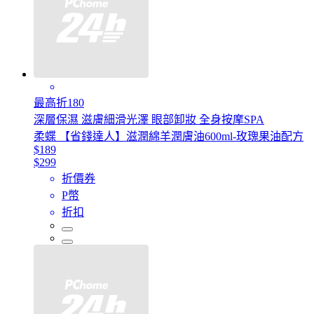
最高折180
深層保濕 滋膚細滑光澤 眼部卸妝 全身按摩SPA
柔蝶 【省錢達人】滋潤綿羊潤膚油600ml-玫瑰果油配方
$189
$299
折價券
P幣
折扣