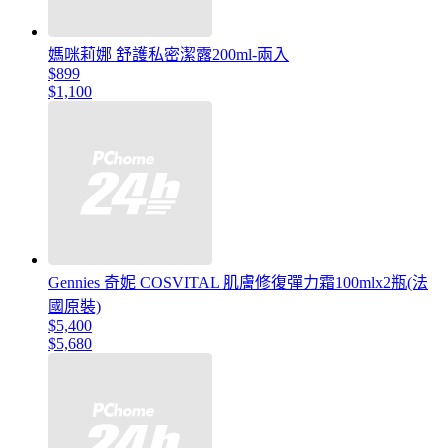
媽咪莉娜 舒護私密潔露200ml-兩入
$899
$1,100
Gennies 奇妮 COSVITAL 肌膚修復彈力霜100mlx2瓶(法
國原裝)
$5,400
$5,680