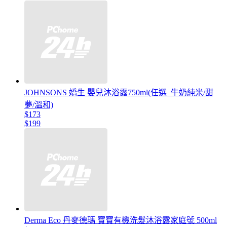
JOHNSONS 嬌生 嬰兒沐浴露750ml(任選_牛奶純米/甜
夢/溫和)
$173
$199
Derma Eco 丹麥德瑪 寶寶有機洗髮沐浴露家庭號 500ml