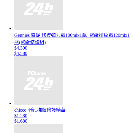
Gennies 奇妮 修復彈力霜100mlx1瓶+緊緻撫紋霜120mlx1
瓶(緊緻修護組)
$4,300
$4,580
chicco 4合1撫紋修護精華
$1,280
$1,680