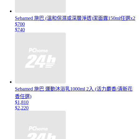
Sebamed 施巴 (溫和保濕或深層淨透)潔面露150ml任選x2
$700
$740
Sebamed 施巴 運動沐浴乳1000ml 2入 (活力麝香/清新花
香任選)
$1,810
$2,220