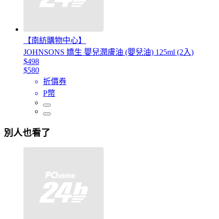
【南紡購物中心】
JOHNSONS 嬌生 嬰兒潤膚油 (嬰兒油) 125ml (2入)
$498
$580
折價券
P幣
別人也看了