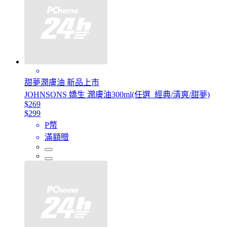
甜夢潤膚油 新品上市
JOHNSONS 嬌生 潤膚油300ml(任選_經典/清爽/甜夢)
$269
$299
P幣
滿額贈