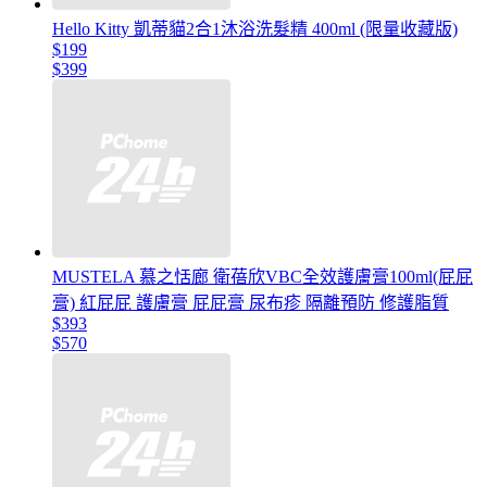
Hello Kitty 凱蒂貓2合1沐浴洗髮精 400ml (限量收藏版)
$199
$399
MUSTELA 慕之恬廊 衛蓓欣VBC全效護膚膏100ml(屁屁
膏) 紅屁屁 護膚膏 屁屁膏 尿布疹 隔離預防 修護脂質
$393
$570