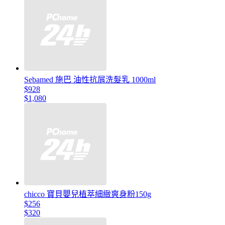
Sebamed 施巴 油性抗屑洗髮乳 1000ml
$928
$1,080
chicco 寶貝嬰兒植萃細緻爽身粉150g
$256
$320