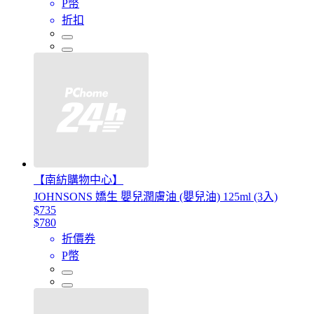
P幣
折扣
【南紡購物中心】
JOHNSONS 嬌生 嬰兒潤膚油 (嬰兒油) 125ml (3入)
$735
$780
折價券
P幣