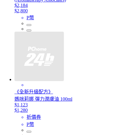
$2,184
$2,800
P幣
《全新升級配方》
媽咪莉娜 彈力潤膚油 100ml
$1,123
$1,280
折價券
P幣