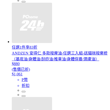
任選1件享83折
ANDZEN 安得仁 多款按摩油-任選三入組-送貓咪按摩梳
（基底油/身體油/刮痧油/推拿油/身體保養/潤膚油）
$880
(售價已折)
$1,061
P幣
折扣