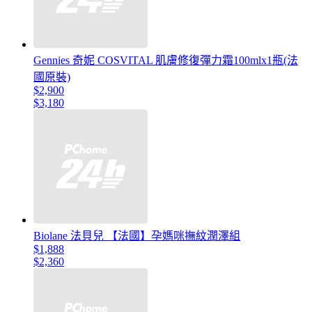
Gennies 奇妮 COSVITAL 肌膚修復彈力霜100mlx1瓶(法
國原裝)
$2,900
$3,180
Biolane 法貝兒 【法國】孕媽咪撫紋潤澤組
$1,888
$2,360