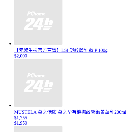
【元鴻生技官方直營】LSI 舒紋麗乳霜-P 100g
$2,000
MUSTELA 慕之恬廊 慕之孕有機撫紋緊緻菁華乳200ml
$1,755
$1,950