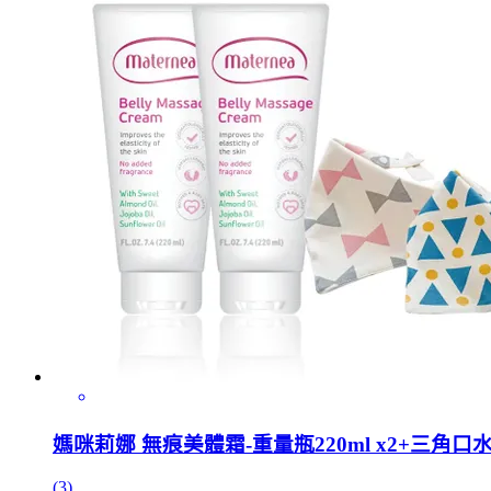
媽咪莉娜 無痕美體霜-重量瓶220ml x2+三角口
(3)