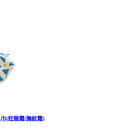
水巾(妊娠霜/撫紋霜)