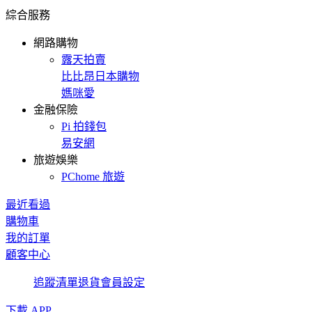
綜合服務
網路購物
露天拍賣
比比昂日本購物
媽咪愛
金融保險
Pi 拍錢包
易安網
旅遊娛樂
PChome 旅遊
最近看過
購物車
我的訂單
顧客中心
追蹤清單
退貨
會員設定
下載 APP