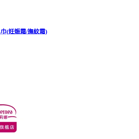
水巾(妊娠霜/撫紋霜)