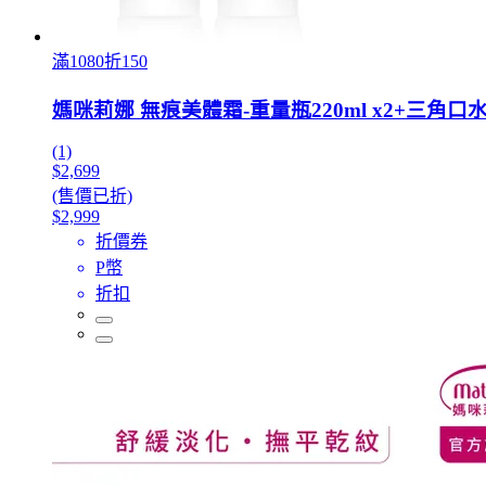
滿1080折150
媽咪莉娜 無痕美體霜-重量瓶220ml x2+三角口
(1)
$2,699
(售價已折)
$2,999
折價券
P幣
折扣