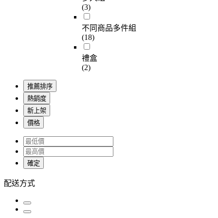
(3)
不同商品多件組
(18)
禮盒
(2)
推薦排序
熱銷度
新上架
價格
確定
配送方式