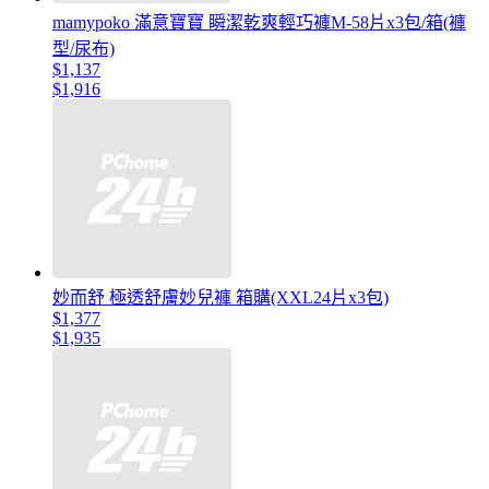
mamypoko 滿意寶寶 瞬潔乾爽輕巧褲M-58片x3包/箱(褲
型/尿布)
$1,137
$1,916
妙而舒 極透舒膚妙兒褲 箱購(XXL24片x3包)
$1,377
$1,935