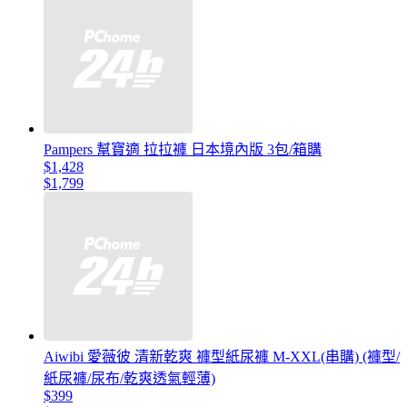
Pampers 幫寶適 拉拉褲 日本境內版 3包/箱購
$1,428
$1,799
Aiwibi 愛薇彼 清新乾爽 褲型紙尿褲 M-XXL(串購) (褲型/
紙尿褲/尿布/乾爽透氣輕薄)
$399