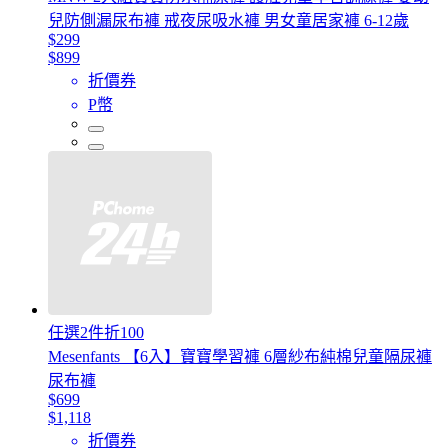
兒防側漏尿布褲 戒夜尿吸水褲 男女童居家褲 6-12歲
$299
$899
折價券
P幣
任選2件折100
Mesenfants 【6入】寶寶學習褲 6層紗布純棉兒童隔尿褲
尿布褲
$699
$1,118
折價券