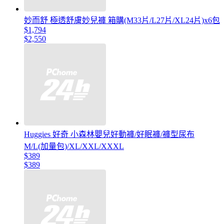
妙而舒 極透舒膚妙兒褲 箱購(M33片/L27片/XL24片)x6包
$1,794
$2,550
Huggies 好奇 小森林嬰兒好動褲/好眠褲/褲型尿布
M/L(加量包)/XL/XXL/XXXL
$389
$389