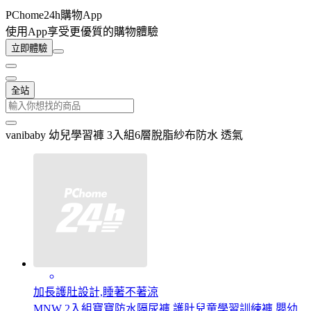
PChome24h購物App
使用App享受更優質的購物體驗
立即體驗
全站
vanibaby 幼兒學習褲 3入組6層脫脂紗布防水 透氣
加長護肚設計,睡著不著涼
MNW 2入組寶寶防水隔尿褲 護肚兒童學習訓練褲 嬰幼