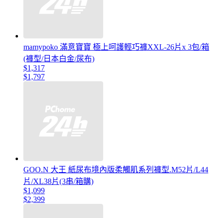
mamypoko 滿意寶寶 極上呵護輕巧褲XXL-26片x 3包/箱
(褲型/日本白金/尿布)
$1,317
$1,797
GOO.N 大王 紙尿布境內版柔觸肌系列褲型.M52片/L44
片/XL38片(3串/箱購)
$1,099
$2,399