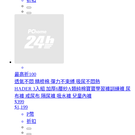
折扣
最高折100
透氣不悶 精梳棉 彈力不束縛 吸尿不悶熱
HADER 3入組 加厚6層紗A類純棉寶寶學習褲訓練褲 尿
布褲 戒尿布 隔尿褲 吸水褲 兒童內褲
$399
$1,199
P幣
折扣