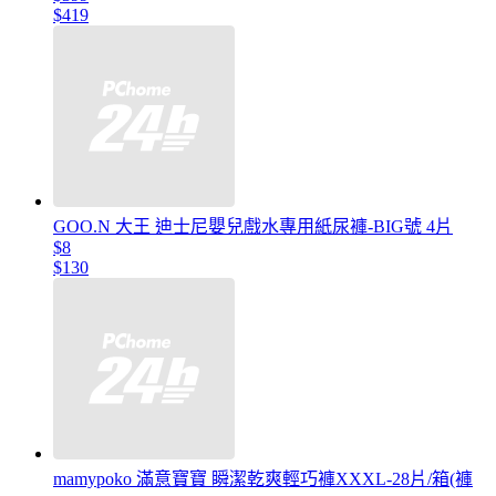
$419
GOO.N 大王 迪士尼嬰兒戲水專用紙尿褲-BIG號 4片
$8
$130
mamypoko 滿意寶寶 瞬潔乾爽輕巧褲XXXL-28片/箱(褲