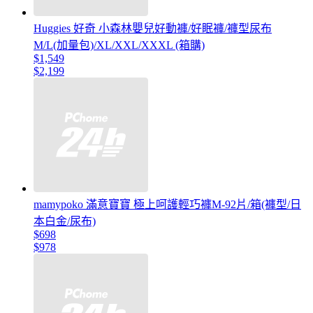
Huggies 好奇 小森林嬰兒好動褲/好眠褲/褲型尿布
M/L(加量包)/XL/XXL/XXXL (箱購)
$1,549
$2,199
mamypoko 滿意寶寶 極上呵護輕巧褲M-92片/箱(褲型/日
本白金/尿布)
$698
$978