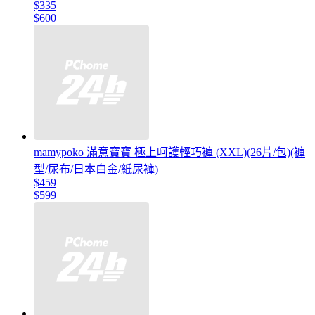
$335
$600
mamypoko 滿意寶寶 極上呵護輕巧褲 (XXL)(26片/包)(褲
型/尿布/日本白金/紙尿褲)
$459
$599