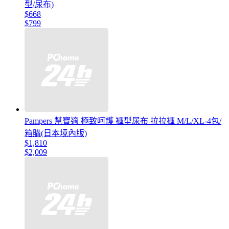
型/尿布)
$668
$799
Pampers 幫寶適 極致呵護 褲型尿布 拉拉褲 M/L/XL-4包/
箱購(日本境內版)
$1,810
$2,009