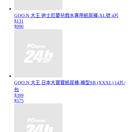
GOO.N 大王 迪士尼嬰兒戲水專用紙尿褲-XL號 4片
$131
$990
GOO.N 大王 日本大寶寶紙尿褲-褲型SB (XXXL) 14片/
包
$399
$575