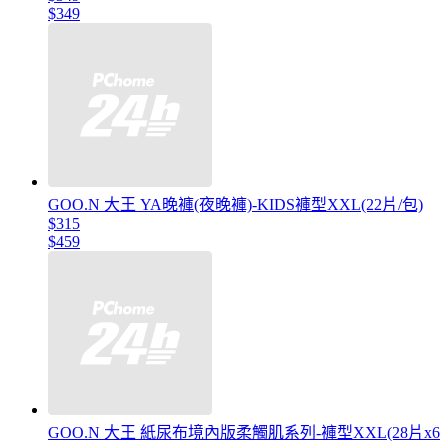
$349
GOO.N 大王 YA晚褲(夜晚褲)-KIDS褲型XXL(22片/包)
$315
$459
GOO.N 大王 紙尿布境內版柔觸肌系列-褲型XXL(28片x6