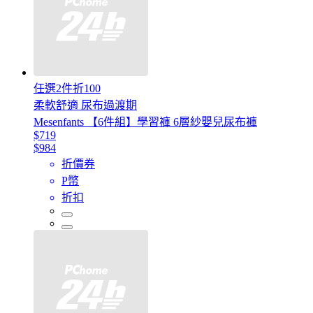
任選2件折100
柔軟舒適 尿布過渡期
Mesenfants 【6件組】學習褲 6層紗嬰兒尿布褲
$719
$984
折價券
P幣
折扣