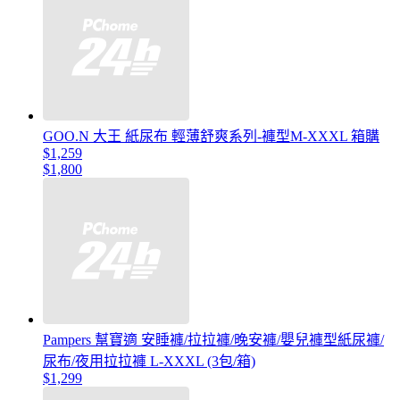
GOO.N 大王 紙尿布 輕薄舒爽系列-褲型M-XXXL 箱購
$1,259
$1,800
Pampers 幫寶適 安睡褲/拉拉褲/晚安褲/嬰兒褲型紙尿褲/
尿布/夜用拉拉褲 L-XXXL (3包/箱)
$1,299