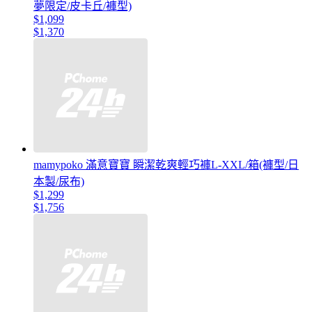
夢限定/皮卡丘/褲型)
$1,099
$1,370
mamypoko 滿意寶寶 瞬潔乾爽輕巧褲L-XXL/箱(褲型/日
本製/尿布)
$1,299
$1,756