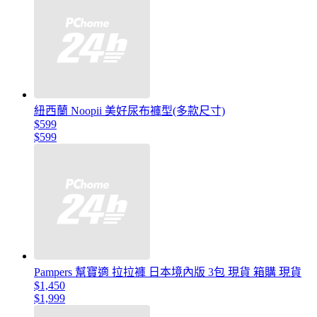
紐西蘭 Noopii 美好尿布褲型(多款尺寸)
$599
$599
Pampers 幫寶適 拉拉褲 日本境內版 3包 現貨 箱購 現貨
$1,450
$1,999