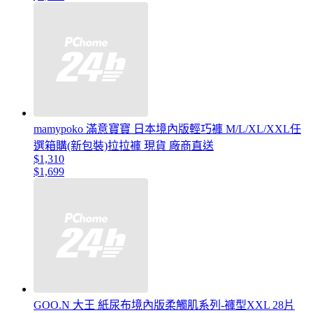
mamypoko 滿意寶寶 日本境內版輕巧褲 M/L/XL/XXL任
選箱購(新包裝)拉拉褲 現貨 廠商直送
$1,310
$1,699
GOO.N 大王 紙尿布境內版柔觸肌系列-褲型XXL 28片