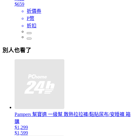
$659
折價券
P幣
折扣
別人也看了
Pampers 幫寶適 一級幫 散熱拉拉褲/黏貼尿布/安睡褲 箱
購
$1,299
$1,599