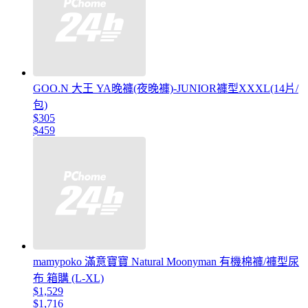
GOO.N 大王 YA晚褲(夜晚褲)-JUNIOR褲型XXXL(14片/
包)
$305
$459
mamypoko 滿意寶寶 Natural Moonyman 有機棉褲/褲型尿
布 箱購 (L-XL)
$1,529
$1,716