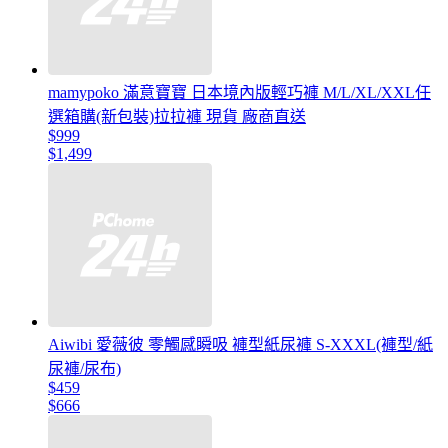
mamypoko 滿意寶寶 日本境內版輕巧褲 M/L/XL/XXL任
選箱購(新包裝)拉拉褲 現貨 廠商直送
$999
$1,499
Aiwibi 愛薇彼 零觸感瞬吸 褲型紙尿褲 S-XXXL(褲型/紙
尿褲/尿布)
$459
$666