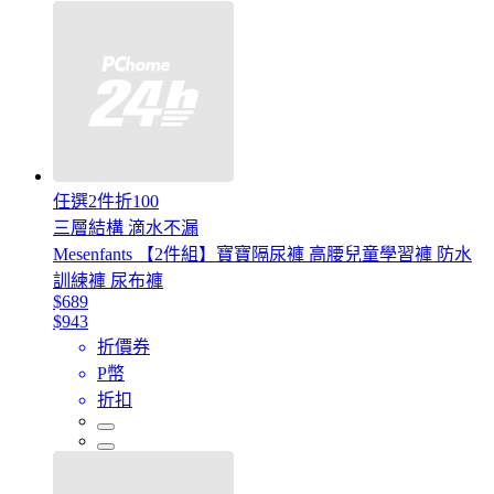
任選2件折100
三層結構 滴水不漏
Mesenfants 【2件組】寶寶隔尿褲 高腰兒童學習褲 防水
訓練褲 尿布褲
$689
$943
折價券
P幣
折扣