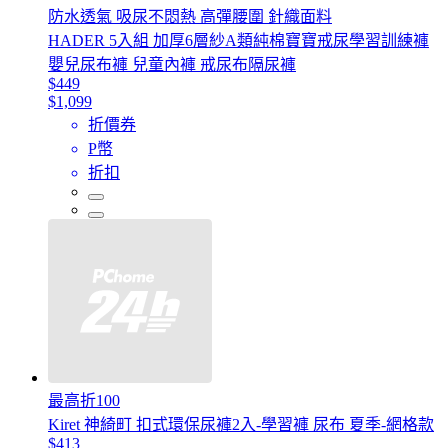
防水透氣 吸尿不悶熱 高彈腰圍 針織面料
HADER 5入組 加厚6層紗A類純棉寶寶戒尿學習訓練褲
嬰兒尿布褲 兒童內褲 戒尿布隔尿褲
$449
$1,099
折價券
P幣
折扣
最高折100
Kiret 神綺町 扣式環保尿褲2入-學習褲 尿布 夏季-網格款
$413