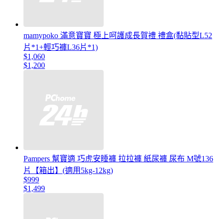
mamypoko 滿意寶寶 極上呵護成長賀禮 禮盒(黏貼型L52
片*1+輕巧褲L36片*1)
$1,060
$1,200
Pampers 幫寶適 巧虎安睡褲 拉拉褲 紙尿褲 尿布 M號136
片【箱出】(適用5kg-12kg)
$999
$1,499