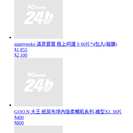
mamypoko 滿意寶寶 極上呵護 S 60片*4包入(箱購)
$1,855
$2,100
GOO.N 大王 紙尿布境內版柔觸肌系列-褲型XL 38片
$400
$800