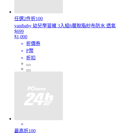
任選2件折100
vanibaby 幼兒學習褲 3入組6層脫脂紗布防水 透氣
$699
$1,000
折價券
P幣
折扣
最高折100