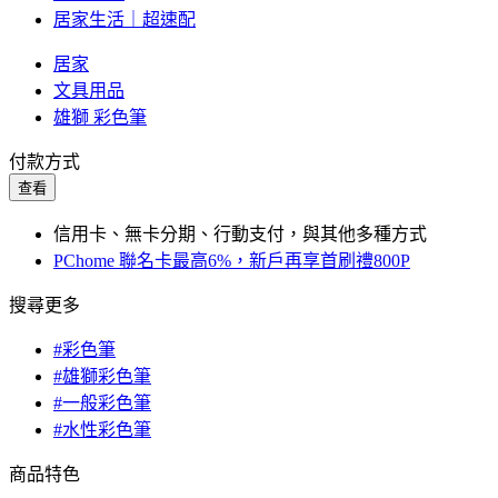
居家生活｜超速配
居家
文具用品
雄獅 彩色筆
付款方式
查看
信用卡、無卡分期、行動支付，與其他多種方式
PChome 聯名卡最高6%，新戶再享首刷禮800P
搜尋更多
#彩色筆
#雄獅彩色筆
#一般彩色筆
#水性彩色筆
商品特色