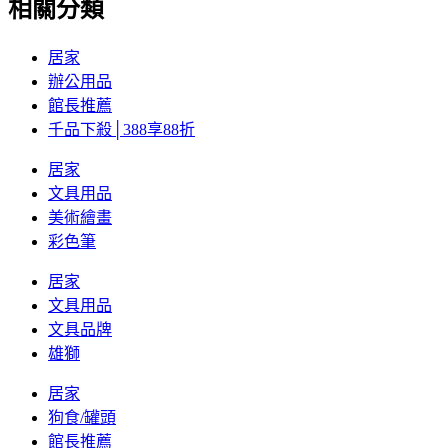
相關分類
居家
辦公用品
館長推薦
千品下殺│388享88折
居家
文具用品
美術繪畫
彩色筆
居家
文具用品
文具品牌
雄獅
居家
狗食/罐頭
館長推薦