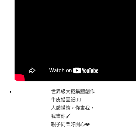
世界級大捲集體創作
牛皮描圖紙👍🏻
人體描繪，你畫我，
我畫你🖌
親子同樂好開心❤️