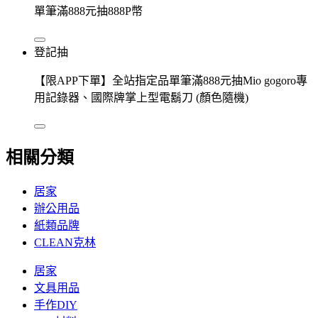
單筆滿888元抽888P幣
登記抽
【限APP下單】全站指定品單筆滿888元抽Mio gogoro專
用記錄器、國際牌掌上型電鬍刀 (顏色隨機)
相關分類
居家
辦公用品
紙類品牌
CLEAN克林
居家
文具用品
手作DIY