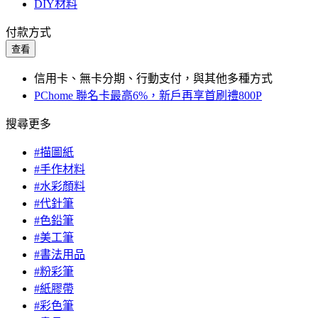
DIY材料
付款方式
查看
信用卡、無卡分期、行動支付，與其他多種方式
PChome 聯名卡最高6%，新戶再享首刷禮800P
搜尋更多
#描圖紙
#手作材料
#水彩顏料
#代針筆
#色鉛筆
#美工筆
#書法用品
#粉彩筆
#紙膠帶
#彩色筆