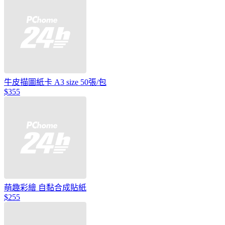
牛皮描圖紙卡 A3 size 50張/包
$355
萌趣彩繪 自黏合成貼紙
$255