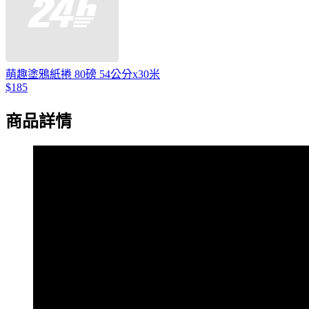
萌趣塗鴉紙捲 80磅 54公分x30米
$185
商品詳情