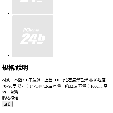
規格/說明
材質：本體316不鏽鋼、上蓋LDPE(低密度聚乙烯)耐熱溫度
70~90度 尺寸：14×14×7.2cm 重量：約321g 容量：1000ml 產
地：台灣
購物須知
查看