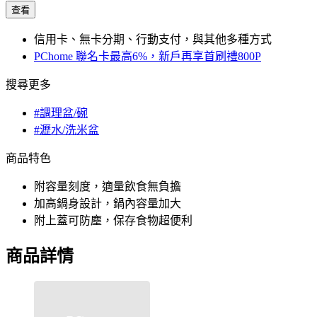
查看
信用卡、無卡分期、行動支付，與其他多種方式
PChome 聯名卡最高6%，新戶再享首刷禮800P
搜尋更多
#調理盆/碗
#瀝水/洗米盆
商品特色
附容量刻度，適量飲食無負擔
加高鍋身設計，鍋內容量加大
附上蓋可防塵，保存食物超便利
商品詳情