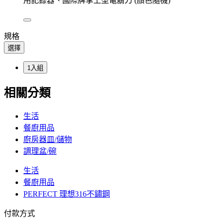
用記錄器、國際牌掌上型電鬍刀 (顏色隨機)
規格
選擇
1入組
相關分類
生活
餐廚用品
廚房器皿/儲物
調理盆/碗
生活
餐廚用品
PERFECT 理想316不鏽鋼
付款方式