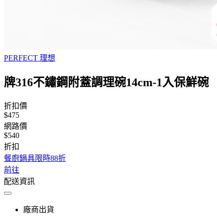
PERFECT 理想
牌316不鏽鋼附蓋調理碗14cm-1入保鮮碗
折扣價
$475
網路價
$540
折扣
餐廚鍋具限時88折
前往
配送資訊
廠商出貨