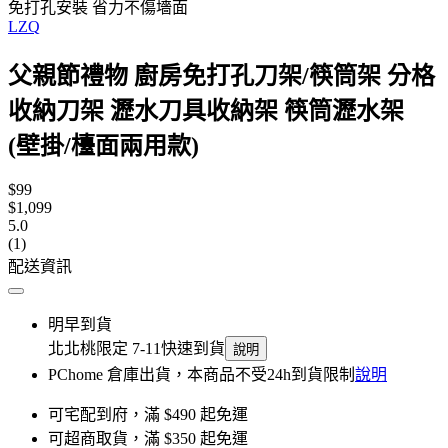
免打孔安裝 省力不傷墻面
LZQ
父親節禮物 廚房免打孔刀架/筷筒架 分格
收納刀架 瀝水刀具收納架 筷筒瀝水架
(壁掛/檯面兩用款)
$99
$1,099
5.0
(1)
配送資訊
明早到貨
北北桃限定 7-11快速到貨
說明
PChome 倉庫出貨，本商品不受24h到貨限制
說明
可宅配到府，滿 $490 起免運
可超商取貨，滿 $350 起免運