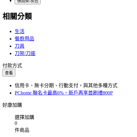
筷筒架-灰色
相關分類
生活
餐廚用品
刀具
刀架/刀座
付款方式
查看
信用卡、無卡分期、行動支付，與其他多種方式
PChome 聯名卡最高6%，新戶再享首刷禮800P
好康加購
選擇加購
0
件商品