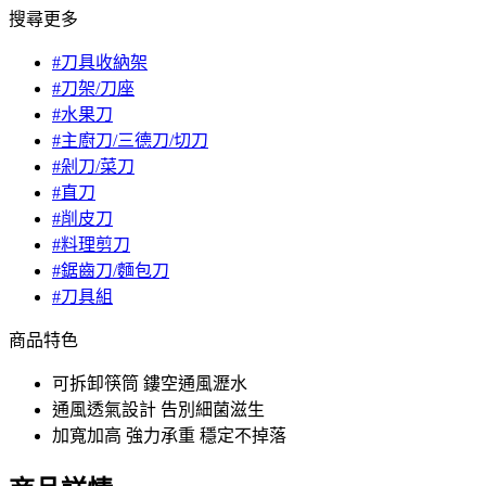
搜尋更多
#刀具收納架
#刀架/刀座
#水果刀
#主廚刀/三德刀/切刀
#剁刀/菜刀
#直刀
#削皮刀
#料理剪刀
#鋸齒刀/麵包刀
#刀具組
商品特色
可拆卸筷筒 鏤空通風瀝水
通風透氣設計 告別細菌滋生
加寬加高 強力承重 穩定不掉落