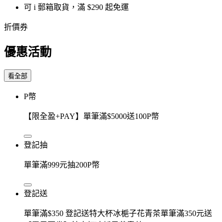
可 i 郵箱取貨，滿 $290 起免運
折價券
優惠活動
看全部
P幣
【限全盈+PAY】單筆滿$5000送100P幣
登記抽
單筆滿999元抽200P幣
登記送
單筆滿$350 登記送特大杯冰梔子花青茶單筆滿350元送