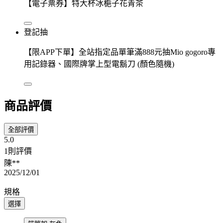
【電子票券】特大杯冰梔子花青茶
登記抽
【限APP下單】全站指定品單筆滿888元抽Mio gogoro專
用記錄器、國際牌掌上型電鬍刀 (顏色隨機)
商品評價
全部評價
5.0
1則評價
陳**
2025/12/01
規格
選擇