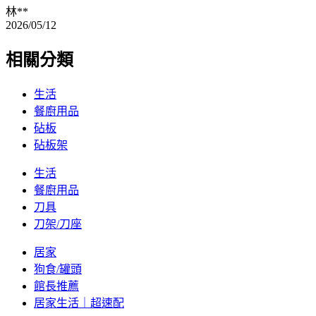
林**
2026/05/12
相關分類
生活
餐廚用品
砧板
砧板架
生活
餐廚用品
刀具
刀架/刀座
居家
狗食/罐頭
館長推薦
居家生活｜超速配