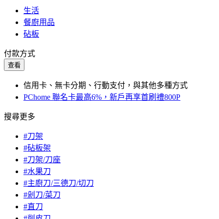
生活
餐廚用品
砧板
付款方式
查看
信用卡、無卡分期、行動支付，與其他多種方式
PChome 聯名卡最高6%，新戶再享首刷禮800P
搜尋更多
#刀架
#砧板架
#刀架/刀座
#水果刀
#主廚刀/三德刀/切刀
#剁刀/菜刀
#直刀
#削皮刀