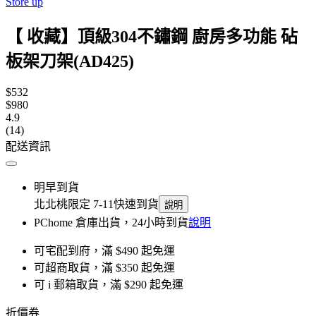
Store up
【 收藏】頂級304不鏽鋼 廚房多功能 砧
板架刀架(AD425)
$532
$980
4.9
(14)
配送資訊
明早到貨
北北桃限定 7-11快速到貨
說明
PChome 倉庫出貨，24小時到貨
說明
可宅配到府，滿 $490 起免運
可超商取貨，滿 $350 起免運
可 i 郵箱取貨，滿 $290 起免運
折價券