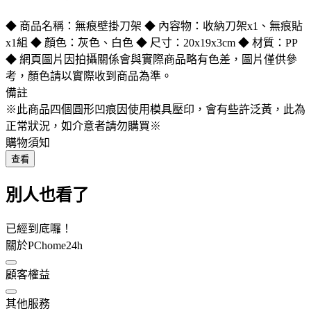
◆ 商品名稱：無痕壁掛刀架 ◆ 內容物：收納刀架x1、無痕貼
x1組 ◆ 顏色：灰色、白色 ◆ 尺寸：20x19x3cm ◆ 材質：PP
◆ 網頁圖片因拍攝關係會與實際商品略有色差，圖片僅供參
考，顏色請以實際收到商品為準。
備註
※此商品四個圓形凹痕因使用模具壓印，會有些許泛黃，此為
正常狀況，如介意者請勿購買※
購物須知
查看
別人也看了
已經到底囉！
關於PChome24h
顧客權益
其他服務