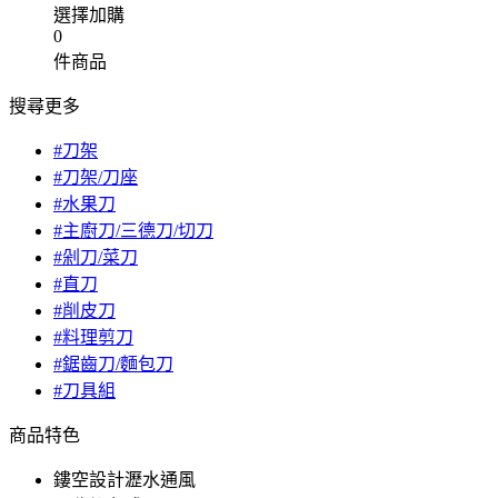
選擇加購
0
件商品
搜尋更多
#刀架
#刀架/刀座
#水果刀
#主廚刀/三德刀/切刀
#剁刀/菜刀
#直刀
#削皮刀
#料理剪刀
#鋸齒刀/麵包刀
#刀具組
商品特色
鏤空設計瀝水通風