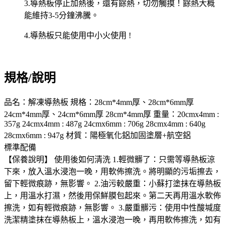
3.導熱板停止加熱後，還有餘熱，切勿觸摸！餘熱大概
能維持3-5分鐘沸騰。
4.導熱板只能使用中小火使用 !
規格/說明
品名：解凍導熱板 規格：28cm*4mm厚、28cm*6mm厚
24cm*4mm厚、24cm*6mm厚 28cm*4mm厚 重量：20cmx4mm :
357g 24cmx4mm : 487g 24cmx6mm : 706g 28cmx4mm : 640g
28cmx6mm : 947g 材質：陽極氧化鋁加固塗層+航空鋁
標準配備
【保養說明】 使用後如何清洗 1.輕微髒了：只需等導熱板涼
下來，放入溫水浸泡一晚，用軟佈擦洗。將明顯的污垢擦去，
留下輕微痕跡，無影響。 2.油污較嚴重：小蘇打塗抹在導熱板
上，用溫水打濕，然後用保鮮膜包起來。第二天再用溫水軟佈
擦洗，如有輕微痕跡，無影響。 3.嚴重髒污：使用中性酸堿度
洗潔精塗抹在導熱板上，溫水浸泡一晚，再用軟佈擦洗，如有