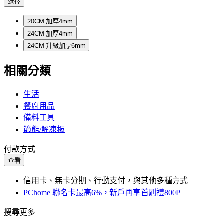
選擇
20CM 加厚4mm
24CM 加厚4mm
24CM 升級加厚6mm
相關分類
生活
餐廚用品
備料工具
節能/解凍板
付款方式
查看
信用卡、無卡分期、行動支付，與其他多種方式
PChome 聯名卡最高6%，新戶再享首刷禮800P
搜尋更多