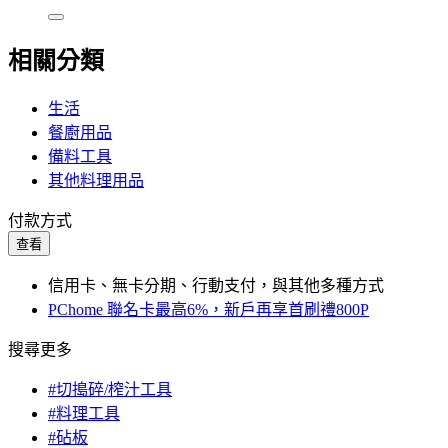
相關分類
生活
餐廚用品
備料工具
其他料理用品
付款方式
查看
信用卡、無卡分期、行動支付，與其他多種方式
PChome 聯名卡最高6%，新戶再享首刷禮800P
搜尋更多
#切搗碎/榨汁工具
#料理工具
#砧板