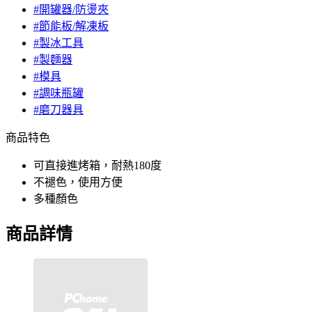
#開罐器/防燙夾
#節能板/解凍板
#製冰工具
#製麵器
#模具
#調味瓶罐
#磨刀器具
商品特色
可直接進烤箱，耐熱180度
不褪色，使用方便
多種顏色
商品詳情