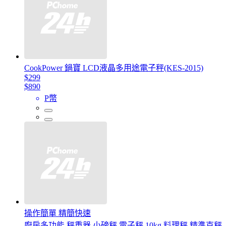
CookPower 鍋寶 LCD液晶多用途電子秤(KES-2015)
$299
$890
P幣
操作簡單 精簡快速
廚房多功能 秤重器 小磅秤 電子秤 10kg 料理秤 精準克秤