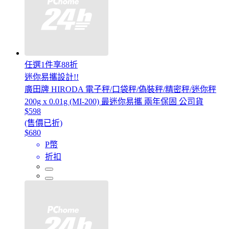
任選1件享88折
迷你易攜設計!!
廣田牌 HIRODA 電子秤/口袋秤/偽裝秤/精密秤/迷你秤
200g x 0.01g (MI-200) 最迷你易攜 兩年保固 公司貨
$598
(售價已折)
$680
P幣
折扣