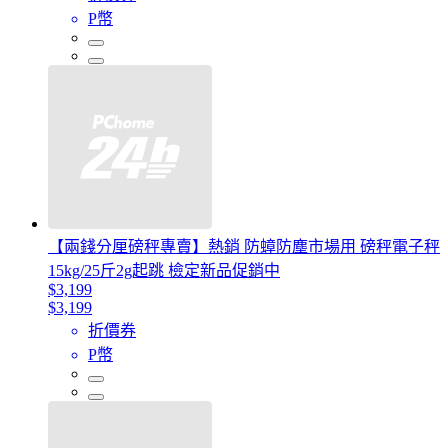
P幣
【兩錢分厘磅秤專賣】熱銷 防蟑防塵市場用 磅秤電子秤
15kg/25斤2g起跳 檢定新品促銷中
$3,199
$3,199
折價券
P幣