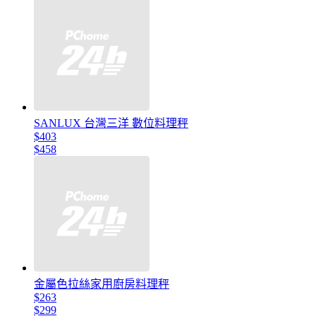
SANLUX 台灣三洋 數位料理秤
$403
$458
金屬色拉絲家用廚房料理秤
$263
$299