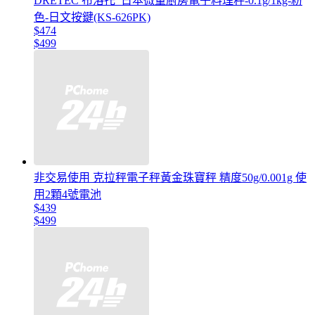
DRETEC 布洛托_日本微量廚房電子料理秤-0.1g/1kg-粉
色-日文按鍵(KS-626PK)
$474
$499
非交易使用 克拉秤電子秤黃金珠寶秤 精度50g/0.001g 使
用2顆4號電池
$439
$499