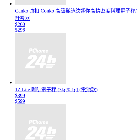
Canko 康扣 Conko 高級髮絲紋迷你高精密度料理電子秤/
計數器
$260
$296
1Z Life 咖啡電子秤 (3kg/0.1g) (電池款)
$399
$599