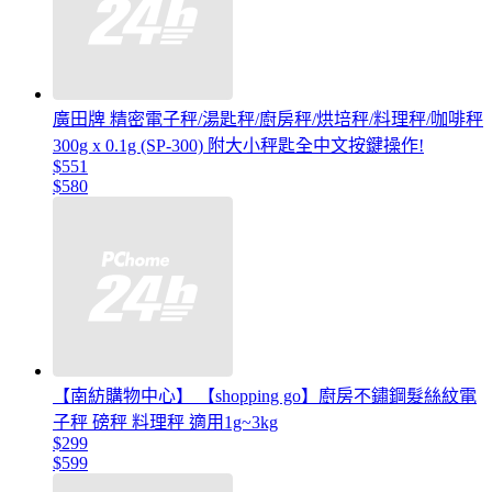
廣田牌 精密電子秤/湯匙秤/廚房秤/烘培秤/料理秤/咖啡秤
300g x 0.1g (SP-300) 附大小秤匙全中文按鍵操作!
$551
$580
【南紡購物中心】 【shopping go】廚房不鏽鋼髮絲紋電
子秤 磅秤 料理秤 適用1g~3kg
$299
$599