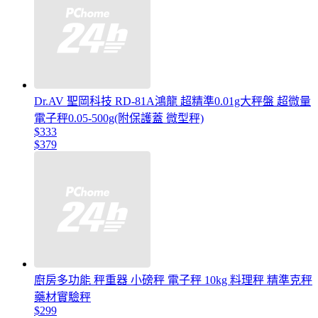
Dr.AV 聖岡科技 RD-81A鴻龍 超精準0.01g大秤盤 超微量
電子秤0.05-500g(附保護蓋 微型秤)
$333
$379
廚房多功能 秤重器 小磅秤 電子秤 10kg 料理秤 精準克秤
藥材實驗秤
$299