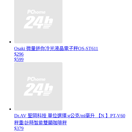
Osaki 微量迷你冷光液晶電子秤OS-ST611
$296
$599
Dr.AV 聖岡科技 單位選擇:g公克/ml毫升 【N 】PT-V60
秤重|計時智能雙顯咖啡秤
$379