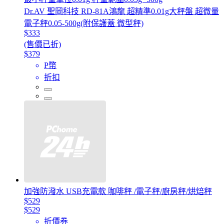
Dr.AV 聖岡科技 RD-81A鴻龍 超精準0.01g大秤盤 超微量
電子秤0.05-500g(附保護蓋 微型秤)
$333
(售價已折)
$379
P幣
折扣
加強防潑水 USB充電款 咖啡秤 /電子秤/廚房秤/烘焙秤
$529
$529
折價券