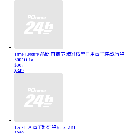
Time Leisure 品閒 可攜帶 精准微型日用電子秤/珠寶秤
500/0.01g
$307
$349
TANITA 電子料理秤KJ-212BL
$980