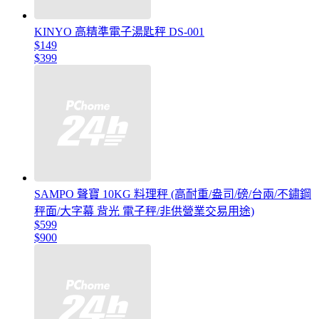
KINYO 高精準電子湯匙秤 DS-001
$149
$399
SAMPO 聲寶 10KG 料理秤 (高耐重/盎司/磅/台兩/不鏽鋼
秤面/大字幕 背光 電子秤/非供營業交易用途)
$599
$900