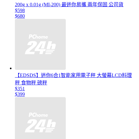
200g x 0.01g (MI-200) 最迷你易攜 兩年保固 公司貨
$598
$680
【EDSDS】迷你6合1智能家用電子秤 大螢幕LCD料理
秤 食物秤 磅秤
$351
$399