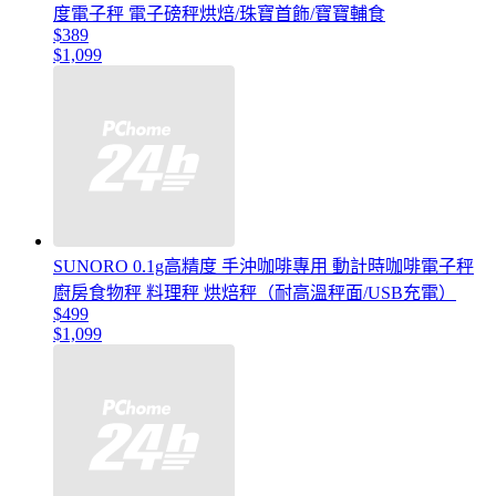
度電子秤 電子磅秤烘焙/珠寶首飾/寶寶輔食
$389
$1,099
SUNORO 0.1g高精度 手沖咖啡專用 動計時咖啡電子秤
廚房食物秤 料理秤 烘焙秤（耐高溫秤面/USB充電）
$499
$1,099