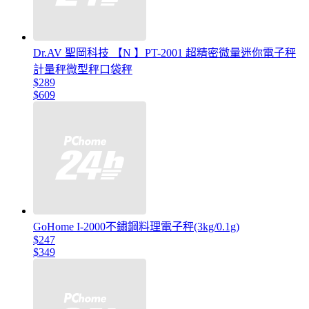
Dr.AV 聖岡科技 【N 】PT-2001 超精密微量迷你電子秤
計量秤微型秤口袋秤
$289
$609
GoHome I-2000不鏽鋼料理電子秤(3kg/0.1g)
$247
$349