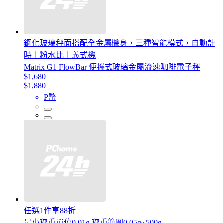
鋼化玻璃秤面搭配全金屬機身，三種智能模式，自動計
時｜粉水比｜義式機
Matrix G1 FlowBar 便攜式玻璃金屬流速咖啡電子秤
$1,680
$1,880
P幣
任選1件享88折
最小秤重單位0.01g 秤重範圍0.05g~500g