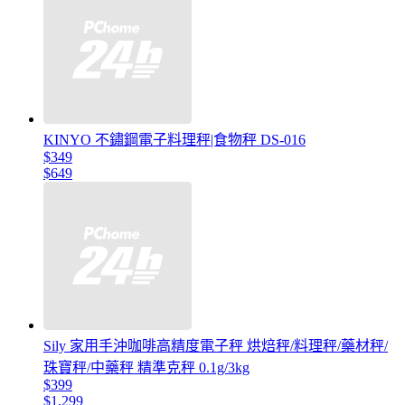
KINYO 不鏽鋼電子料理秤|食物秤 DS-016
$349
$649
Sily 家用手沖咖啡高精度電子秤 烘焙秤/料理秤/藥材秤/
珠寶秤/中藥秤 精準克秤 0.1g/3kg
$399
$1,299