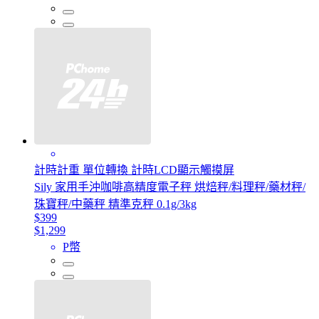
計時計重 單位轉換 計時LCD顯示觸摸屏
Sily 家用手沖咖啡高精度電子秤 烘焙秤/料理秤/藥材秤/
珠寶秤/中藥秤 精準克秤 0.1g/3kg
$399
$1,299
P幣