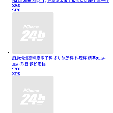
HaYai 和雅 3kg/0.1g 高精密金屬面板廚房料理秤 電子秤
$269
$420
廚房烘焙高精度電子秤 多功能磅秤 料理秤 精準(0.1g-
3kg) 珠寶 麵粉蛋糕
$360
$379