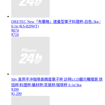
DRETEC New「布蘭格」速量型電子料理秤-白色-3kg /
0.1g (KS-829WT)
$674
$710
Sily 家用手沖咖啡高精度電子秤 計時LCD顯示觸摸屏 烘
焙秤/料理秤/藥材秤/茶葉秤/咖啡秤 0.1g/3kg
$399
$1,299