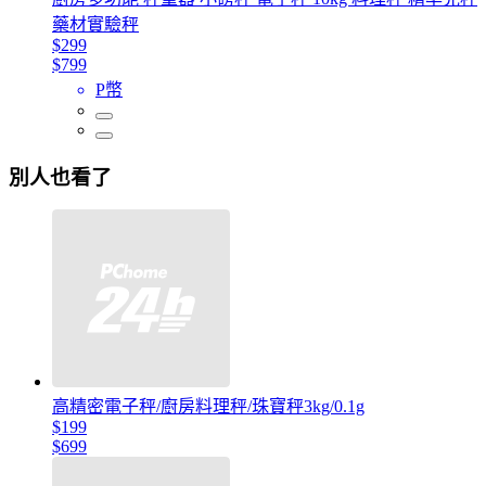
藥材實驗秤
$299
$799
P幣
別人也看了
高精密電子秤/廚房料理秤/珠寶秤3kg/0.1g
$199
$699