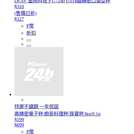
Dr.AV 聖岡科技 PT-7240 0.01g超精密口袋型秤
$310
(售價已折)
$327
P幣
折扣
特選不鏽鋼 一年保固
高精密電子秤/廚房料理秤/珠寶秤3kg/0.1g
$199
$699
P幣