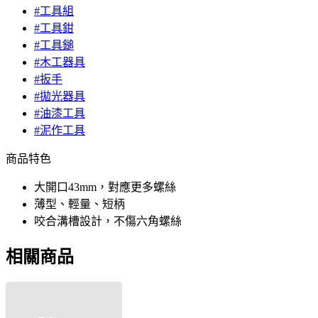
#工具組
#工具鉗
#工具鎚
#木工器具
#扳手
#拋光器具
#油漆工具
#泥作工具
商品特色
大開口43mm，對應更多螺絲
薄型、輕量、短柄
咬合溝槽設計，不傷六角螺絲
相關商品