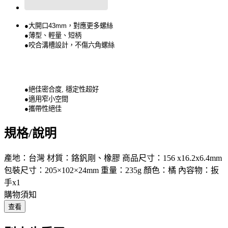
●大開口43mm，對應更多螺絲
●薄型、輕量、短柄
●咬合溝槽設計，不傷六角螺絲
●絕佳密合度, 穩定性超好
●適用窄小空間
●攜帶性絕佳
規格/說明
產地：台灣 材質：鉻釩剛、橡膠 商品尺寸：156 x16.2x6.4mm
包裝尺寸：205×102×24mm 重量：235g 顏色：橘 內容物：扳
手x1
購物須知
查看