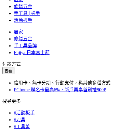
修繕五金
手工具│扳手
活動扳手
居家
修繕五金
手工具品牌
Fujiya 日本富士箭
付款方式
查看
信用卡、無卡分期、行動支付，與其他多種方式
PChome 聯名卡最高6%，新戶再享首刷禮800P
搜尋更多
#活動板手
#刀具
#工具剪