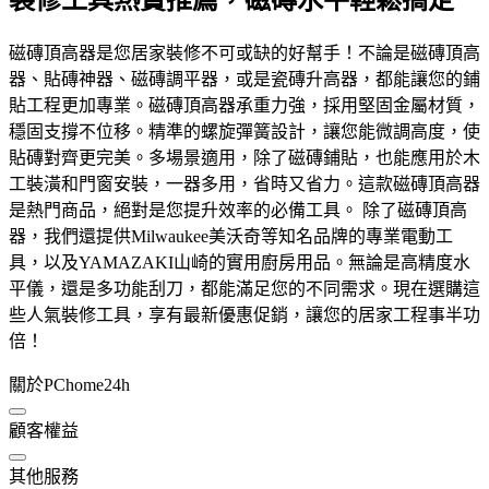
裝修工具熱賣推薦，磁磚水平輕鬆搞定
磁磚頂高器是您居家裝修不可或缺的好幫手！不論是磁磚頂高
器、貼磚神器、磁磚調平器，或是瓷磚升高器，都能讓您的鋪
貼工程更加專業。磁磚頂高器承重力強，採用堅固金屬材質，
穩固支撐不位移。精準的螺旋彈簧設計，讓您能微調高度，使
貼磚對齊更完美。多場景適用，除了磁磚鋪貼，也能應用於木
工裝潢和門窗安裝，一器多用，省時又省力。這款磁磚頂高器
是熱門商品，絕對是您提升效率的必備工具。 除了磁磚頂高
器，我們還提供Milwaukee美沃奇等知名品牌的專業電動工
具，以及YAMAZAKI山崎的實用廚房用品。無論是高精度水
平儀，還是多功能刮刀，都能滿足您的不同需求。現在選購這
些人氣裝修工具，享有最新優惠促銷，讓您的居家工程事半功
倍！
關於PChome24h
顧客權益
其他服務