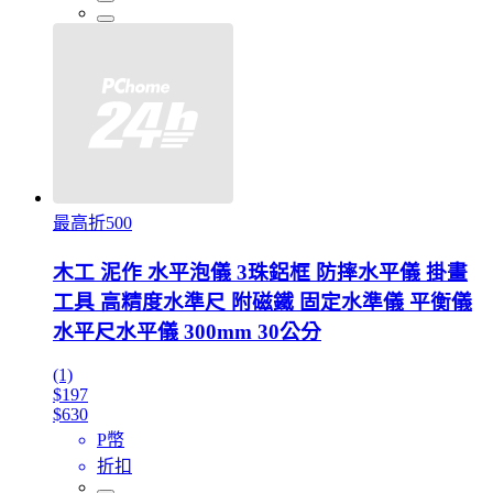
最高折500
木工 泥作 水平泡儀 3珠鋁框 防摔水平儀 掛畫
工具 高精度水準尺 附磁鐵 固定水準儀 平衡儀
水平尺水平儀 300mm 30公分
(1)
$197
$630
P幣
折扣