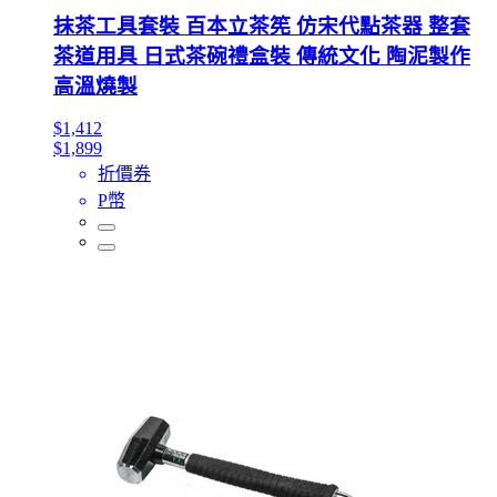
抹茶工具套裝 百本立茶筅 仿宋代點茶器 整套
茶道用具 日式茶碗禮盒裝 傳統文化 陶泥製作
高溫燒製
$1,412
$1,899
折價券
P幣