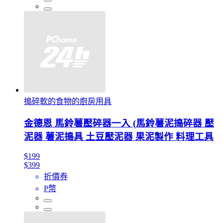
搗碎軟的食物的廚房用具
金德恩 馬鈴薯壓碎器一入 (馬鈴薯泥搗碎器 壓
泥器 薯泥搗具 土豆壓泥器 果泥製作 料理工具
$199
$399
折價券
P幣