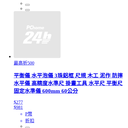
最高折500
平衡儀 水平泡儀 3珠鋁框 尺規 木工 泥作 防摔
水平儀 高精度水準尺 掛畫工具 水平尺 平衡尺
固定水準儀 600mm 60公分
$277
$981
P幣
折扣