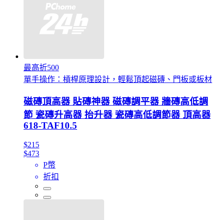
最高折500
單手操作：槓桿原理設計，輕鬆頂起磁磚、門板或板材
磁磚頂高器 貼磚神器 磁磚調平器 牆磚高低調
節 瓷磚升高器 抬升器 瓷磚高低調節器 頂高器
618-TAF10.5
$215
$473
P幣
折扣