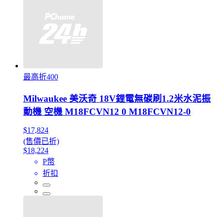
最高折400
Milwaukee 美沃奇 18V鋰電無碳刷1.2米水泥振
動機 空機 M18FCVN12 0 M18FCVN12-0
$17,824
(售價已折)
$18,224
P幣
折扣