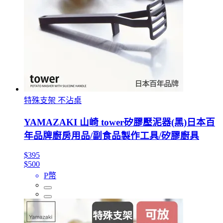
特殊支架 不沾桌
YAMAZAKI 山崎 tower矽膠壓泥器(黑)日本百
年品牌廚房用品/副食品製作工具/矽膠廚具
$395
$500
P幣