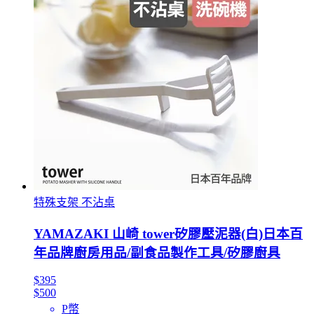
特殊支架 不沾桌
YAMAZAKI 山崎 tower矽膠壓泥器(白)日本百
年品牌廚房用品/副食品製作工具/矽膠廚具
$395
$500
P幣