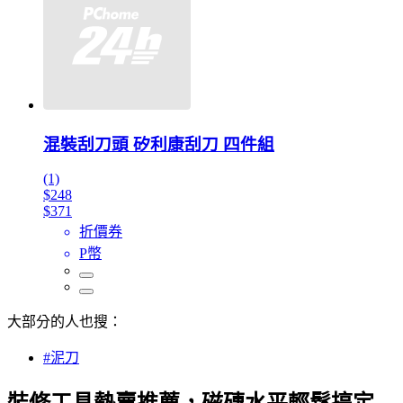
混裝刮刀頭 矽利康刮刀 四件組
(1)
$248
$371
折價券
P幣
大部分的人也搜：
#泥刀