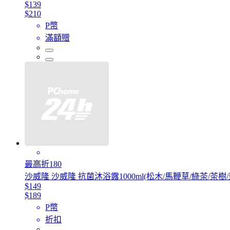
$139
$210
P幣
滿額贈
最高折180
沙威隆 沙威隆 抗菌沐浴露1000ml(松木/馬鞭草/綠茶/茶樹
$149
$189
P幣
折扣