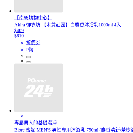
【南紡購物中心】
Akira 御衣坊 【木質莊園】白麝香沐浴乳1000ml 4入
$409
$610
折價券
P幣
專屬男人的基礎潔淨
Biore 蜜妮 MEN'S 男性專用沐浴乳 750ml (麝香清新/茶