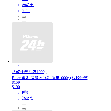
滿額贈
折扣
八款任選 瓶裝1000g
Biore 蜜妮 淨嫩沐浴乳 瓶裝1000g (八款任選)
$159
$190
P幣
滿額贈