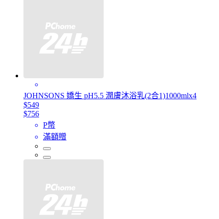
JOHNSONS 嬌生 pH5.5 潤膚沐浴乳(2合1)1000mlx4
$549
$756
P幣
滿額贈