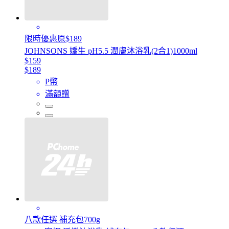
限時優惠原$189
JOHNSONS 嬌生 pH5.5 潤膚沐浴乳(2合1)1000ml
$159
$189
P幣
滿額贈
八款任選 補充包700g