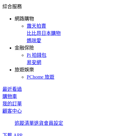
綜合服務
網路購物
露天拍賣
比比昂日本購物
媽咪愛
金融保險
Pi 拍錢包
易安網
旅遊娛樂
PChome 旅遊
最近看過
購物車
我的訂單
顧客中心
追蹤清單
退貨
會員設定
下載 APP