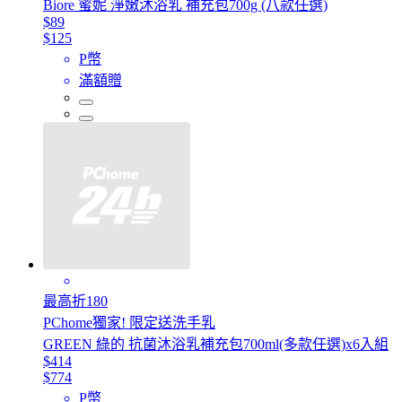
Biore 蜜妮 淨嫩沐浴乳 補充包700g (八款任選)
$89
$125
P幣
滿額贈
最高折180
PChome獨家! 限定送洗手乳
GREEN 綠的 抗菌沐浴乳補充包700ml(多款任選)x6入組
$414
$774
P幣