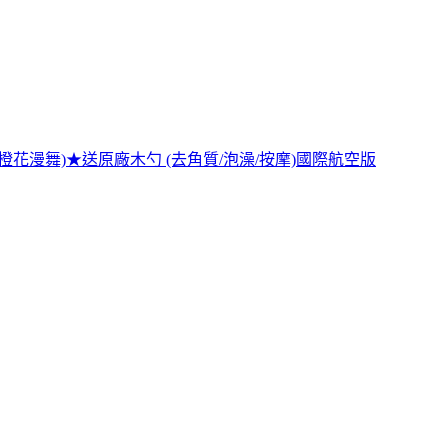
瑰/橙花漫舞)★送原廠木勺 (去角質/泡澡/按摩)國際航空版