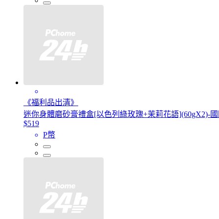
《福利品出清》
迷你身體磨砂膏禮盒[以色列綠玫瑰+茉莉花語](60gX2)-
$519
P幣