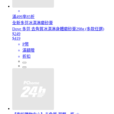
滿499享85折
全新多芬冰淇淋磨砂膏
Dove 多芬 去角質冰淇淋身體磨砂膏298g (多款任選)
$249
$419
P幣
滿額贈
折扣