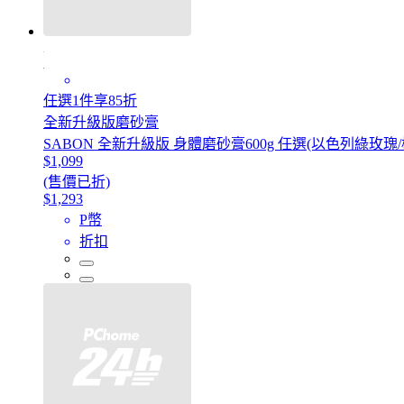
任選1件享85折
全新升級版磨砂膏
SABON 全新升級版 身體磨砂膏600g 任選(以色列綠玫
$1,099
(售價已折)
$1,293
P幣
折扣