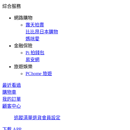
綜合服務
網路購物
露天拍賣
比比昂日本購物
媽咪愛
金融保險
Pi 拍錢包
易安網
旅遊娛樂
PChome 旅遊
最近看過
購物車
我的訂單
顧客中心
追蹤清單
退貨
會員設定
下載 APP