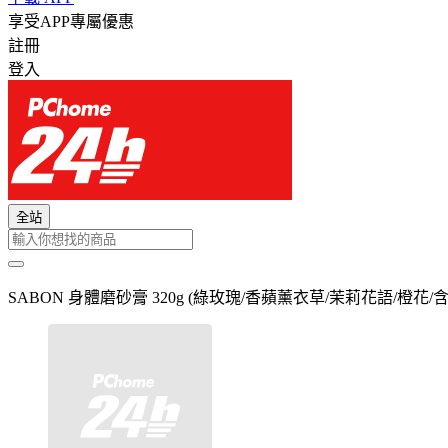
享受APP專屬優惠
註冊
登入
全站
SABON 身體磨砂膏 320g (綠玫瑰/香蘋薰衣草/茉莉花語/橙花