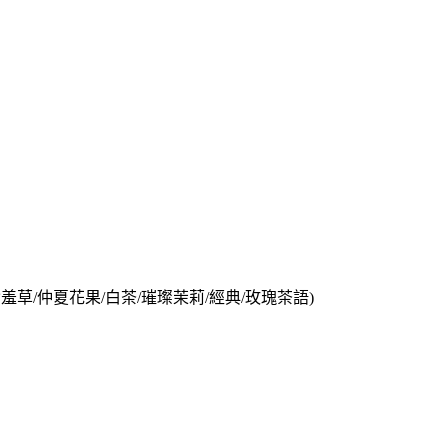
/含羞草/仲夏花果/白茶/璀璨茉莉/經典/玫瑰茶語)