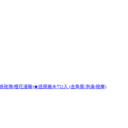
列綠玫瑰/橙花漫舞)★送原廠木勺2入 (去角質/泡澡/按摩)