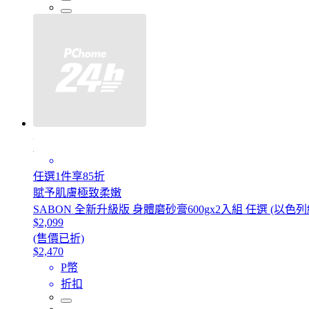
任選1件享85折
賦予肌膚極致柔嫩
SABON 全新升級版 身體磨砂膏600gx2入組 任選 (以色
$2,099
(售價已折)
$2,470
P幣
折扣