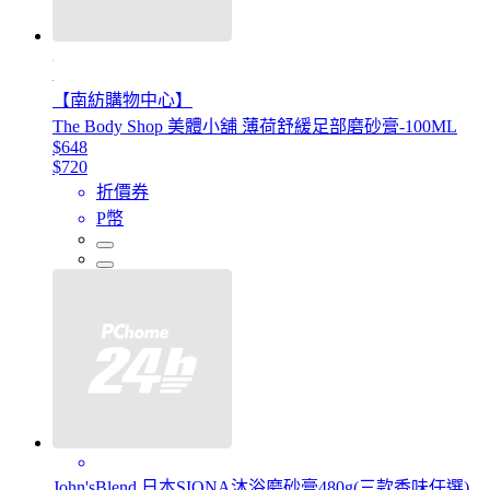
【南紡購物中心】
The Body Shop 美體小舖 薄荷舒緩足部磨砂膏-100ML
$648
$720
折價券
P幣
John'sBlend 日本SIONA沐浴磨砂膏480g(三款香味任選)