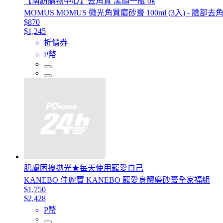
【南紡購物中心】去角質 潔顏一瓶 ok
MOMUS MOMUS 微光角質磨砂膏 100ml (3入) - 臉部去
$870
$1,245
折價券
P幣
肌膚困擾拋光★每天使用寵愛自己
KANEBO 佳麗寶 KANEBO 寵愛身體磨砂膏全家福組
$1,750
$2,428
P幣