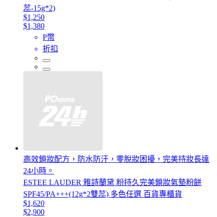
蕊-15g*2)
$1,250
$1,380
P幣
折扣
高效鎖妝配方，防水防汗，零脫妝困擾，完美持妝長達
24小時。
ESTEE LAUDER 雅詩蘭黛 粉持久完美鎖妝氣墊粉餅
SPF45/PA+++(12g*2雙蕊) 多色任選 百貨專櫃貨
$1,620
$2,900