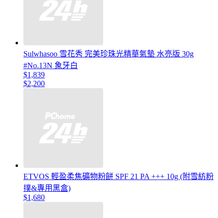
Sulwhasoo 雪花秀 完美珍珠光精華氣墊 水亮版 30g
#No.13N 象牙白
$1,839
$2,200
ETVOS 輕盈柔焦礦物粉餅 SPF 21 PA +++ 10g (附雪紡粉
撲&專用黑盒)
$1,680