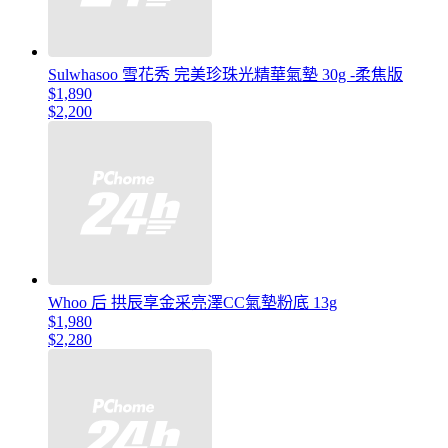
Sulwhasoo 雪花秀 完美珍珠光精華氣墊 30g -柔焦版
$1,890
$2,200
Whoo 后 拱辰享金采亮澤CC氣墊粉底 13g
$1,980
$2,280