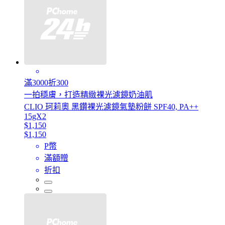
滿3000折300
一拍穩膚，打造精緻裸光濾鏡奶油肌
CLIO 珂莉奧 黑鑽裸光濾鏡氣墊粉餅 SPF40, PA++
15gX2
$1,150
$1,150
P幣
滿額贈
折扣