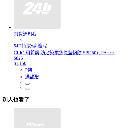
到貨通知我
54H持妝x高遮瑕
CLIO 珂莉奧 防沾染柔焦氣墊粉餅 SPF 50+, PA+++
$825
$1,150
P幣
滿額贈
別人也看了