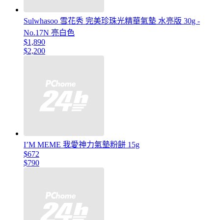
Sulwhasoo 雪花秀 完美珍珠光精華氣墊 水亮版 30g -
No.17N 亮白色
$1,890
$2,200
I’M MEME 我愛神力氣墊粉餅 15g
$672
$790