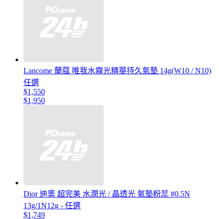
Lancome 蘭蔻 唯我水霧光精華持久氣墊 14g(W10 / N10)
任選
$1,550
$1,950
Dior 迪奧 超完美 水潤光 / 晶透光 氣墊粉蕊 #0.5N
13g/1N12g - 任選
$1,749