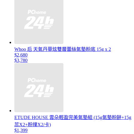
Whoo 后 天氣丹華炫雙層蕾絲氣墊粉底 15g x 2
$2,680
$3,780
ETUDE HOUSE 雲朵輕盈完美氣墊組 (15g氣墊粉餅+15g
蕊X2+粉撲X2/卡)
$1,399