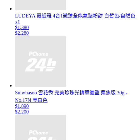
LUDEYA 露緹雅 4合1微臻全能氣墊粉餅 白皙色/自然色
x1
$1,380
$2,280
Sulwhasoo 雪花秀 完美珍珠光精華氣墊 柔焦版 30g -
No.17N 亮白色
$1,890
$2,200