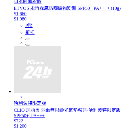
日本純礦彩妝
ETVOS 永恆霧感防曬礦物粉餅 SPF50+ PA++++ (10g)
$1,660
$1,980
P幣
折扣
哈利波特限定版
CLIO 珂莉奧 羽緻無限緞光氣墊粉餅-哈利波特限定版
SPF50+, PA+++
$722
$1,200