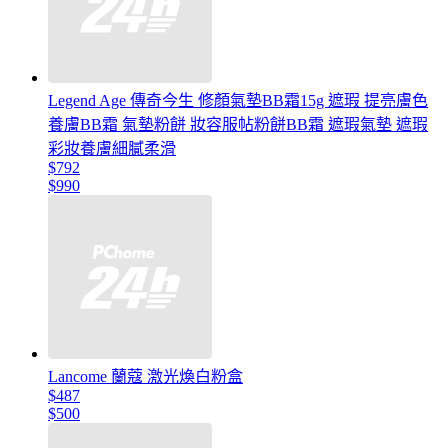
Legend Age 傳奇今生 修顏氣墊BB霜15g 遮瑕 提亮膚色
養膚BB霜 氣墊粉餅 妝容服帖粉餅BB霜 遮瑕氣墊 遮瑕
彩妝養膚細膩柔滑
$792
$990
Lancome 蘭蔻 激光煥白粉盒
$487
$500