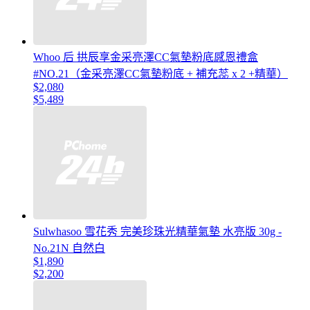
Whoo 后 拱辰享金采亮澤CC氣墊粉底感恩禮盒
#NO.21（金采亮澤CC氣墊粉底 + 補充蕊 x 2 +精華）
$2,080
$5,489
Sulwhasoo 雪花秀 完美珍珠光精華氣墊 水亮版 30g -
No.21N 自然白
$1,890
$2,200