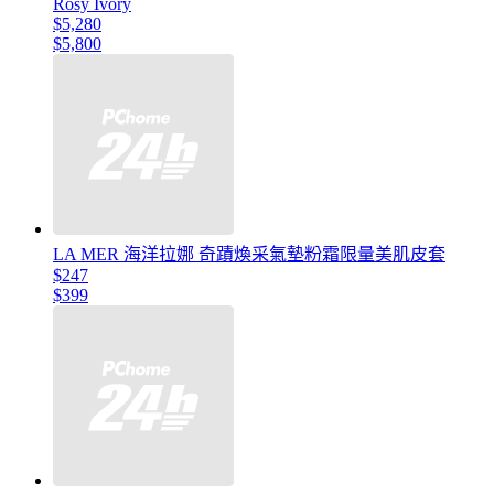
Rosy Ivory
$5,280
$5,800
LA MER 海洋拉娜 奇蹟煥采氣墊粉霜限量美肌皮套
$247
$399