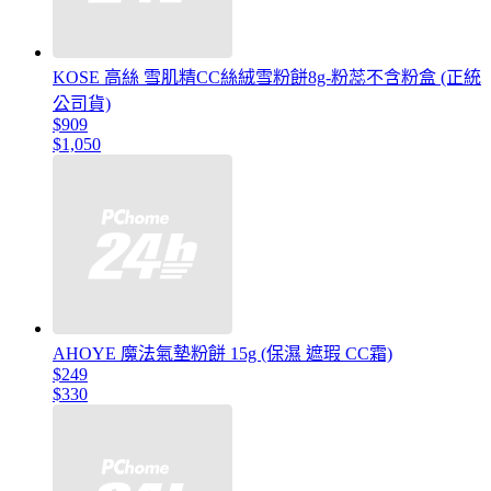
KOSE 高絲 雪肌精CC絲絨雪粉餅8g-粉蕊不含粉盒 (正統
公司貨)
$909
$1,050
AHOYE 魔法氣墊粉餅 15g (保濕 遮瑕 CC霜)
$249
$330