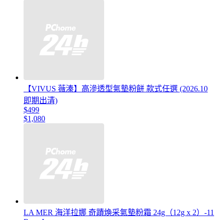
【VIVUS 薇溱】高滲透型氣墊粉餅 款式任選 (2026.10
即期出清)
$499
$1,080
LA MER 海洋拉娜 奇蹟煥采氣墊粉霜 24g（12g x 2）-11