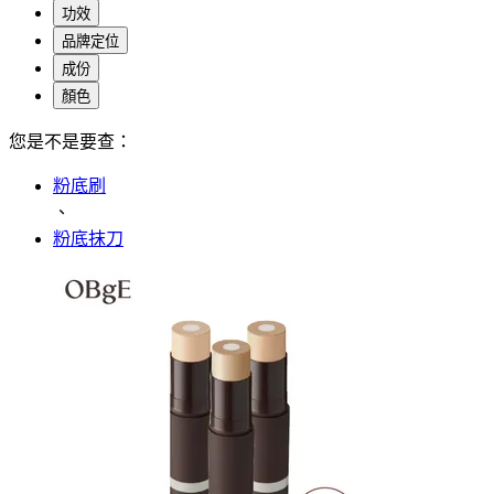
功效
品牌定位
成份
顏色
您是不是要查：
粉底刷
、
粉底抹刀