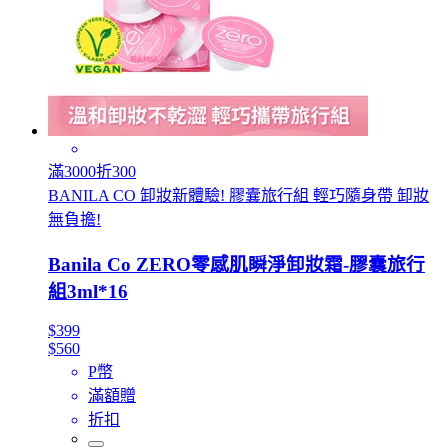
滿3000折300
BANILA CO 卸妝新體驗! 膠囊旅行組 輕巧隨身帶 卸妝
無負擔!
Banila Co ZERO零感肌瞬淨卸妝霜-膠囊旅行
組3ml*16
$399
$560
P幣
滿額贈
折扣