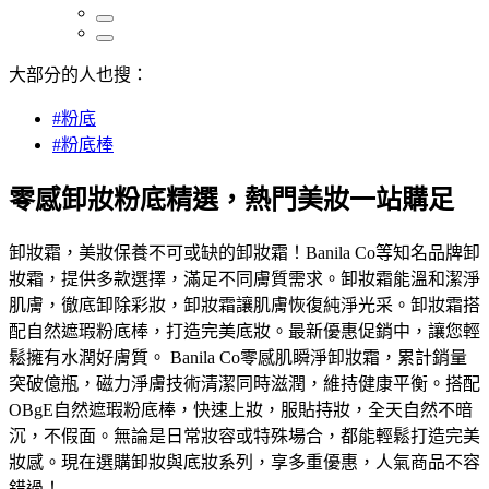
大部分的人也搜：
#粉底
#粉底棒
零感卸妝粉底精選，熱門美妝一站購足
卸妝霜，美妝保養不可或缺的卸妝霜！Banila Co等知名品牌卸
妝霜，提供多款選擇，滿足不同膚質需求。卸妝霜能溫和潔淨
肌膚，徹底卸除彩妝，卸妝霜讓肌膚恢復純淨光采。卸妝霜搭
配自然遮瑕粉底棒，打造完美底妝。最新優惠促銷中，讓您輕
鬆擁有水潤好膚質。 Banila Co零感肌瞬淨卸妝霜，累計銷量
突破億瓶，磁力淨膚技術清潔同時滋潤，維持健康平衡。搭配
OBgE自然遮瑕粉底棒，快速上妝，服貼持妝，全天自然不暗
沉，不假面。無論是日常妝容或特殊場合，都能輕鬆打造完美
妝感。現在選購卸妝與底妝系列，享多重優惠，人氣商品不容
錯過！