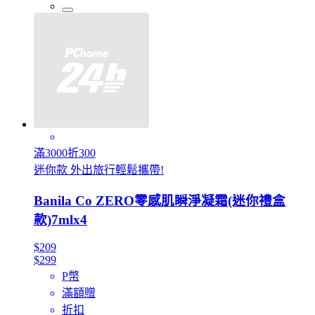
滿3000折300
迷你款 外出旅行輕鬆攜帶!
Banila Co ZERO零感肌瞬淨凝霜(迷你禮盒
款)7mlx4
$209
$299
P幣
滿額贈
折扣