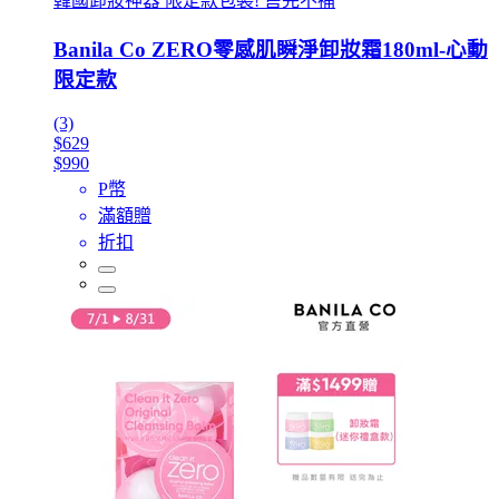
韓國卸妝神器 限定款包裝! 售完不補
Banila Co ZERO零感肌瞬淨卸妝霜180ml-心動
限定款
(3)
$629
$990
P幣
滿額贈
折扣