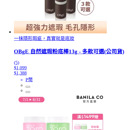
一抹隱形瑕疵，真實就是底妝
OBgE 自然遮瑕粉底棒13g - 多款可選(公司貨)
(5)
$1,099
$1,388
P幣