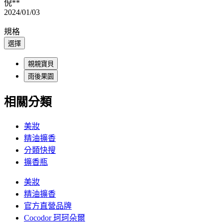
倪**
2024/01/03
規格
選擇
親親寶貝
雨後果園
相關分類
美妝
精油擴香
分類快搜
擴香瓶
美妝
精油擴香
官方直營品牌
Cocodor 珂珂朵爾