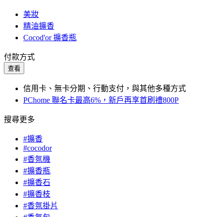
美妝
精油擴香
Cocod'or 擴香瓶
付款方式
查看
信用卡、無卡分期、行動支付，與其他多種方式
PChome 聯名卡最高6%，新戶再享首刷禮800P
搜尋更多
#擴香
#cocodor
#香氛機
#擴香瓶
#擴香石
#擴香枝
#香氛掛片