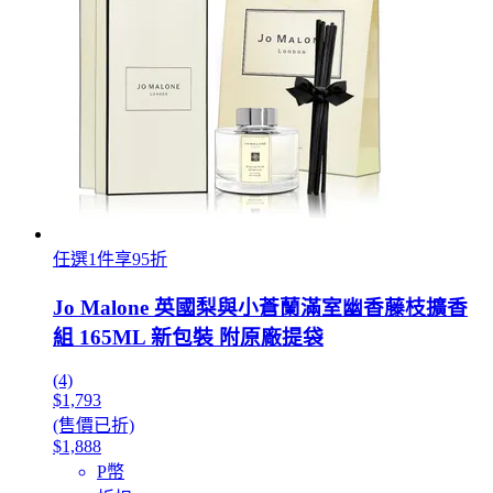
任選1件享95折
Jo Malone 英國梨與小蒼蘭滿室幽香藤枝擴香
組 165ML 新包裝 附原廠提袋
(4)
$1,793
(售價已折)
$1,888
P幣