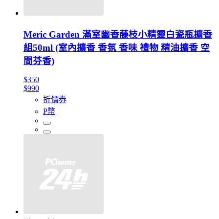
Meric Garden 滿室幽香藤枝小精靈白瓷瓶擴香
組50ml (室內擴香 香氛 香味 禮物 精油擴香 空
間芬香)
$350
$990
折價券
P幣