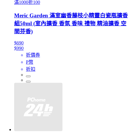
滿1000折100
Meric Garden 滿室幽香藤枝小精靈白瓷瓶擴香
組50ml (室內擴香 香氛 香味 禮物 精油擴香 空
間芬香)
$690
$990
折價券
P幣
折扣