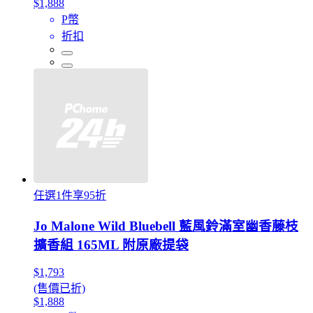
$1,888
P幣
折扣
任選1件享95折
Jo Malone Wild Bluebell 藍風鈴滿室幽香藤枝
擴香組 165ML 附原廠提袋
$1,793
(售價已折)
$1,888