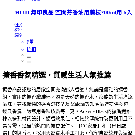
MUJI 無印良品 空間芬香油用藤枝200ml用.6入
(46)
$99
$99
P幣
折扣
擴香香氛精選，質感生活人氣推薦
擴香商品讓您的居家空間充滿迷人香氣！無論是優雅的擴香
組、實用的擴香纖維棒，還是天然的擴香木，都能為生活增添
品味。尋找獨特的擴香選擇？Jo Malone等知名品牌提供多種
經典香氣，讓您用香味妝點每一刻。Ackerle Black的擴香纖維
棒以多孔材質設計，擴香效果佳，相較於傳統竹製更耐用且不
易發霉，是最新熱門的擴香配件。 【CC家居】和【幕日嚴
選】的擴香木，採用天然實木手工打磨，保留自然紋理與溫潤