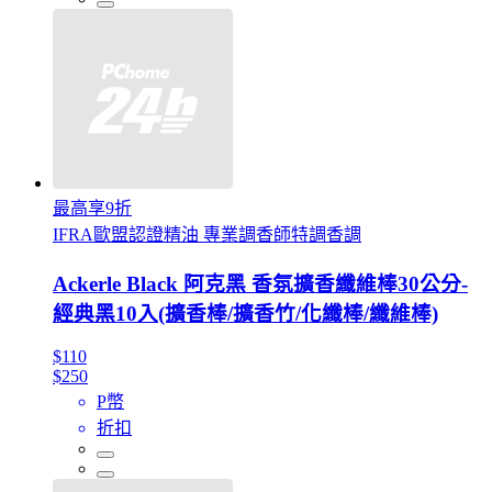
最高享9折
IFRA歐盟認證精油 專業調香師特調香調
Ackerle Black 阿克黑 香氛擴香纖維棒30公分-
經典黑10入(擴香棒/擴香竹/化纖棒/纖維棒)
$110
$250
P幣
折扣