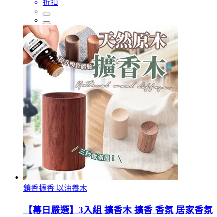
折扣
鎖香擴香 以油養木
【幕日嚴選】3入組 擴香木 擴香 香氛 居家香氛