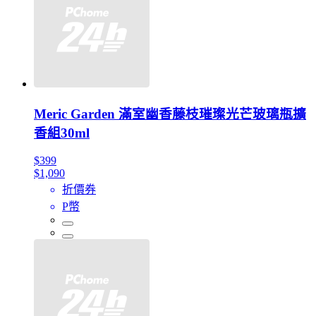
Meric Garden 滿室幽香藤枝璀璨光芒玻璃瓶擴
香組30ml
$399
$1,090
折價券
P幣