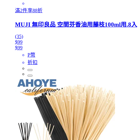
滿2件享88折
MUJI 無印良品 空間芬香油用藤枝100ml用.8入
(35)
$99
$99
P幣
折扣