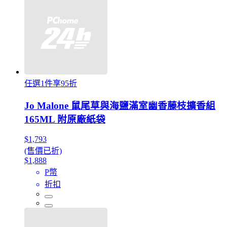
任選1件享95折
Jo Malone 鼠尾草與海鹽滿室幽香藤枝擴香組
165ML 附原廠紙袋
$1,793
(售價已折)
$1,888
P幣
折扣