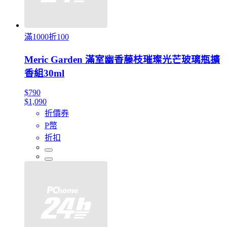
滿1000折100
Meric Garden 滿室幽香藤枝璀璨光芒玻璃瓶擴
香組30ml
$790
$1,090
折價券
P幣
折扣