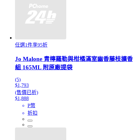
任選1件享95折
Jo Malone 青檸羅勒與柑橘滿室幽香藤枝擴香
組 165ML 附原廠提袋
(5)
$1,793
(售價已折)
$1,888
P幣
折扣