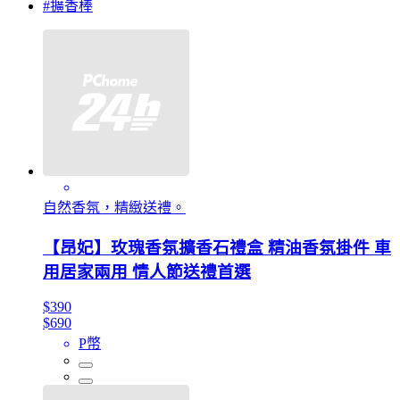
#擴香棒
自然香氛，精緻送禮。
【昂妃】玫瑰香氛擴香石禮盒 精油香氛掛件 車
用居家兩用 情人節送禮首選
$390
$690
P幣