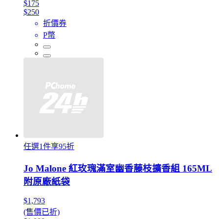
$175
$250
折價券
P幣
任選1件享95折
Jo Malone 紅玫瑰滿室幽香藤枝擴香組 165ML
附原廠紙袋
$1,793
(售價已折)