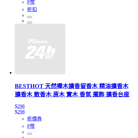
P幣
折扣
BESTHOT 天然櫸木擴香留香木 精油擴香木
擴香木 散香木 原木 實木 香氛 擺飾 擴香台座
$298
$298
折價券
P幣