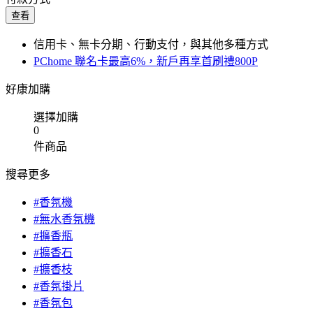
查看
信用卡、無卡分期、行動支付，與其他多種方式
PChome 聯名卡最高6%，新戶再享首刷禮800P
好康加購
選擇加購
0
件商品
搜尋更多
#香氛機
#無水香氛機
#擴香瓶
#擴香石
#擴香枝
#香氛掛片
#香氛包