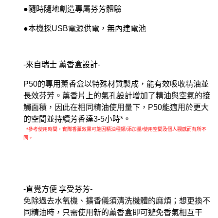
●隨時隨地創造專屬芬芳體驗
●本機採USB電源供電，無內建電池
-
來自瑞士 薰香盒設計-
P50
的專用薰香盒以特殊材質製成，能有效吸收精油並
長效芬芳。薰香片上的氣孔設計增加了精油與空氣的接
觸面積，因此在相同精油使用量下，P50能適用於更大
的空間並持續芳香達3-5小時*。
*
參考使用時間，實際香薰效果可能因精油種類/添加量/使用空間及個人觀感而有所不
同。
-
直覺方便 享受芬芳-
免除過去水氧機、擴香儀須清洗機體的麻煩；想更換不
同精油時，只需使用新的薰香盒即可避免香氣相互干