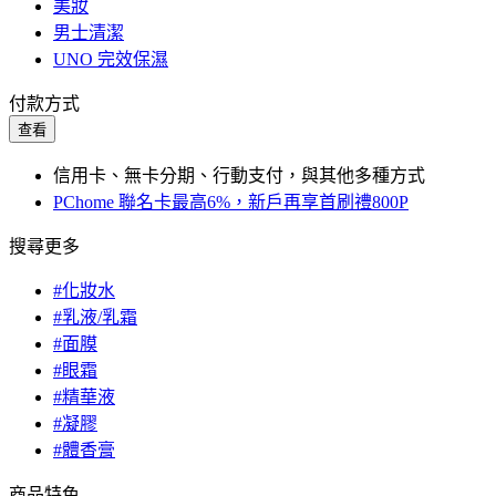
美妝
男士清潔
UNO 完效保濕
付款方式
查看
信用卡、無卡分期、行動支付，與其他多種方式
PChome 聯名卡最高6%，新戶再享首刷禮800P
搜尋更多
#化妝水
#乳液/乳霜
#面膜
#眼霜
#精華液
#凝膠
#體香膏
商品特色