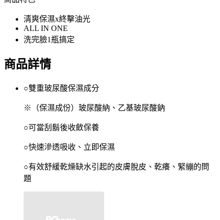
清爽保濕x終擊油光
ALL IN ONE
洗完臉1瓶搞定
商品詳情
○雙重玻尿酸保濕成分
※（保濕成份）玻尿酸納、乙基玻尿酸鈉
○可當刮鬍後收斂保養
○快速滲透吸收、立即保濕
○有效舒緩乾燥缺水引起的皮膚脫皮、乾癢、緊繃的問
題