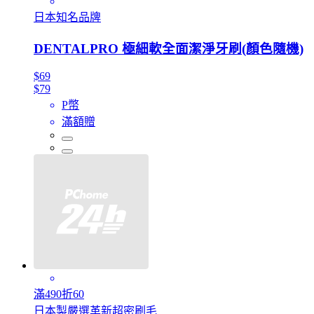
日本知名品牌
DENTALPRO 極細軟全面潔淨牙刷(顏色隨機)
$69
$79
P幣
滿額贈
滿490折60
日本製嚴選革新超密刷毛