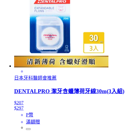
日本牙科醫師會推薦
DENTALPRO 潔牙含蠟薄荷牙線30m(3入組)
$207
$297
P幣
滿額贈