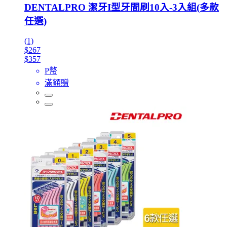
DENTALPRO 潔牙I型牙間刷10入-3入組(多款
任選)
(1)
$267
$357
P幣
滿額贈