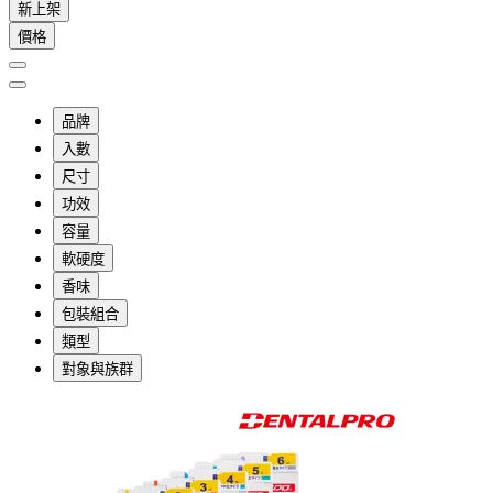
新上架
價格
品牌
入數
尺寸
功效
容量
軟硬度
香味
包裝組合
類型
對象與族群