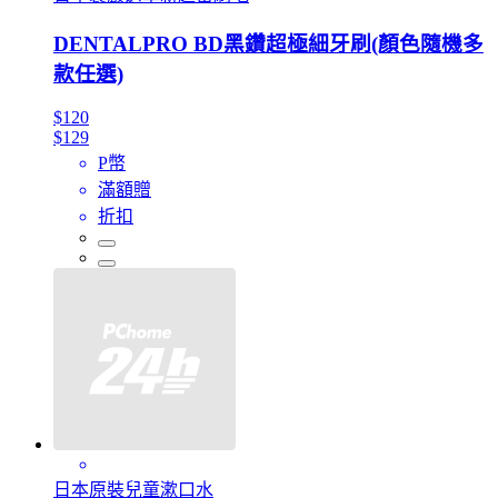
DENTALPRO BD黑鑽超極細牙刷(顏色隨機多
款任選)
$120
$129
P幣
滿額贈
折扣
日本原裝兒童漱口水