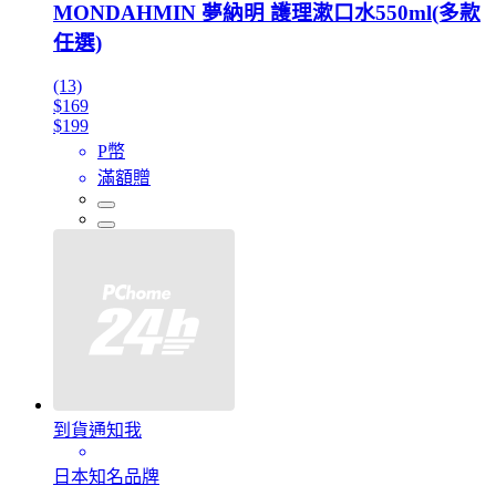
MONDAHMIN 夢納明 護理漱口水550ml(多款
任選)
(13)
$169
$199
P幣
滿額贈
到貨通知我
日本知名品牌