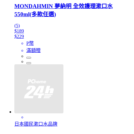
MONDAHMIN 夢納明 全效護理漱口水
550ml(多款任選)
(5)
$189
$229
P幣
滿額贈
日本國民漱口水品牌