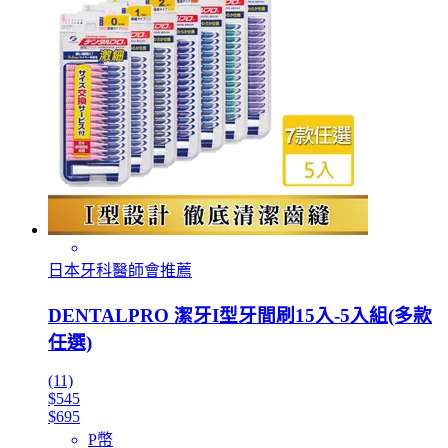
日本牙科醫師會推薦
DENTALPRO 潔牙I型牙間刷15入-5入組(多款
任選)
(11)
$545
$695
P幣