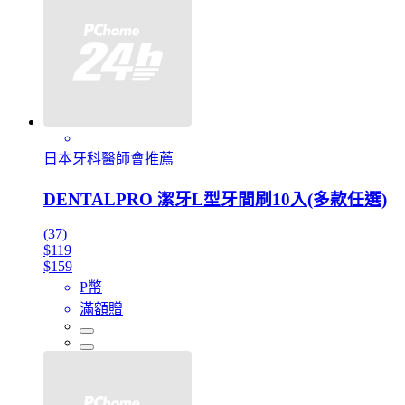
日本牙科醫師會推薦
DENTALPRO 潔牙L型牙間刷10入(多款任選)
(37)
$119
$159
P幣
滿額贈