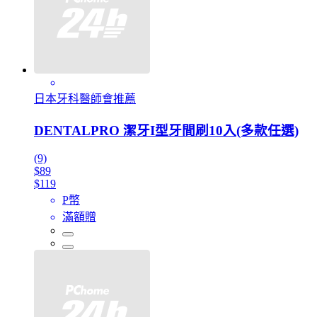
日本牙科醫師會推薦
DENTALPRO 潔牙I型牙間刷10入(多款任選)
(9)
$89
$119
P幣
滿額贈