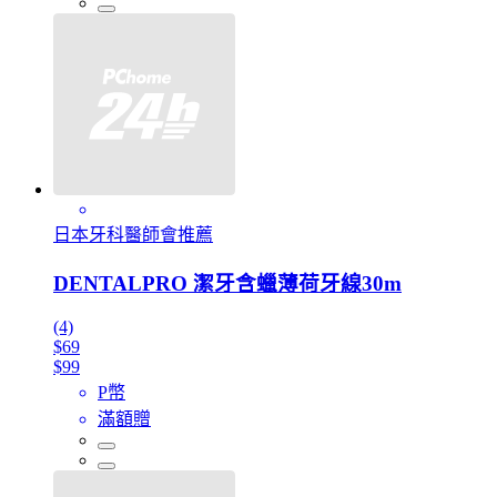
日本牙科醫師會推薦
DENTALPRO 潔牙含蠟薄荷牙線30m
(4)
$69
$99
P幣
滿額贈