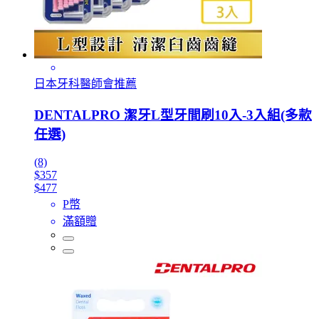
日本牙科醫師會推薦
DENTALPRO 潔牙L型牙間刷10入-3入組(多款
任選)
(8)
$357
$477
P幣
滿額贈