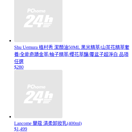
Shu Uemura 植村秀 潔顏油50ML 黑米精萃/山茶花精萃奢
養/全能奇蹟金萃/柚子精萃/櫻花萃釀/覆盆子超淨白 品項
任選
$280
Lancome 蘭蔻 清柔卸妝乳(400ml)
$1,499