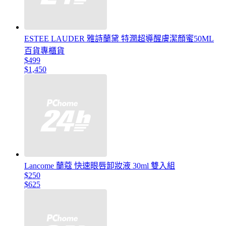
ESTEE LAUDER 雅詩蘭黛 特潤超導醒膚潔顏蜜50ML
百貨專櫃貨
$499
$1,450
Lancome 蘭蔻 快速眼唇卸妝液 30ml 雙入組
$250
$625