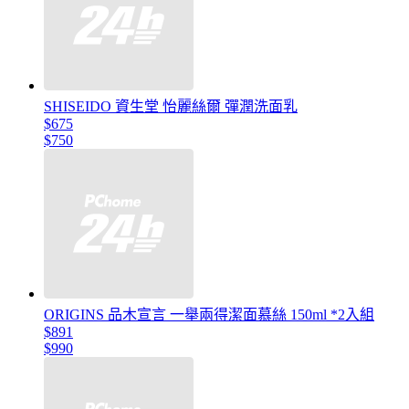
SHISEIDO 資生堂 怡麗絲爾 彈潤洗面乳
$675
$750
ORIGINS 品木宣言 一舉兩得潔面慕絲 150ml *2入組
$891
$990