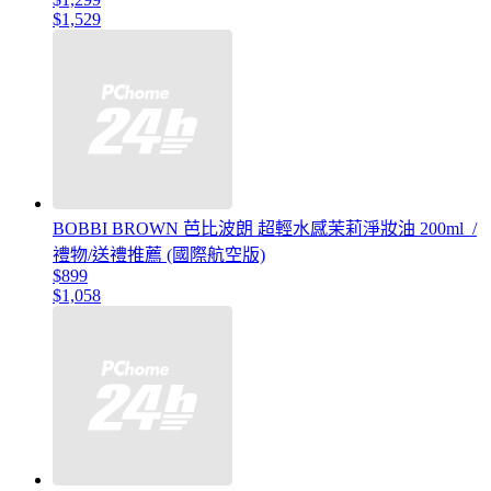
$1,529
BOBBI BROWN 芭比波朗 超輕水感茉莉淨妝油 200ml_/
禮物/送禮推薦 (國際航空版)
$899
$1,058