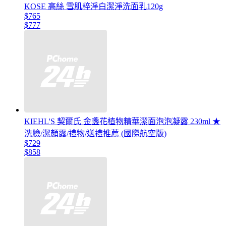
KOSE 高絲 雪肌粹淨白潔淨洗面乳120g
$765
$777
KIEHL'S 契爾氏 金盞花植物精華潔面泡泡凝露 230ml ★
洗臉/潔顏露/禮物/送禮推薦 (國際航空版)
$729
$858