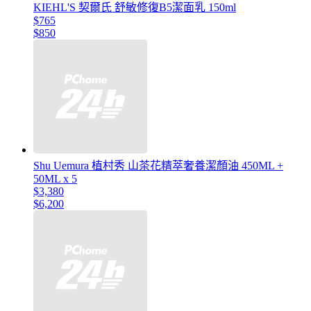
KIEHL'S 契爾氏 舒敏修復B5潔面乳 150ml
$765
$850
Shu Uemura 植村秀 山茶花精萃奢養潔顏油 450ML +
50ML x 5
$3,380
$6,200