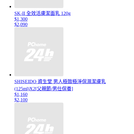
SK-II 全效活膚潔面乳 120g
$1,300
$2,090
SHISEIDO 資生堂 男人極致極淨保濕潔膚乳
(125ml)X2[父親節/男仕保養]
$1,160
$2,100