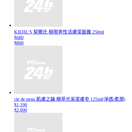
KIEHL'S 契爾氏 極限男性活膚潔面露 250ml
$680
$800
cle de peau 肌膚之鑰 精萃光采潔膚皂 125ml(淨透/柔潤)
$1,190
$2,000