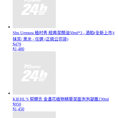
Shu Uemura 植村秀 經典潔顏油50ml*3 - 酒粕(全新上市)/
抹茶/ 黑米 - 任選 (正統公司貨)
$479
$1,480
KIEHL'S 契爾氏 金盞花植物精華潔面泡泡凝露230ml
$950
$1,450