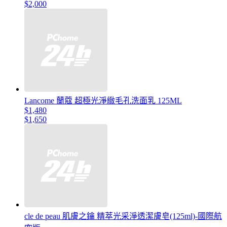
$2,000
Lancome 蘭蔻 超極光淨緻毛孔洗面乳 125ML
$1,480
$1,650
cle de peau 肌膚之鑰 精萃光采淨透潔膚皂(125ml)-國際航