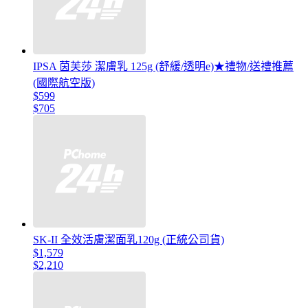
IPSA 茵芙莎 潔膚乳 125g (舒緩/透明e)★禮物/送禮推薦
(國際航空版)
$599
$705
SK-II 全效活膚潔面乳120g (正統公司貨)
$1,579
$2,210