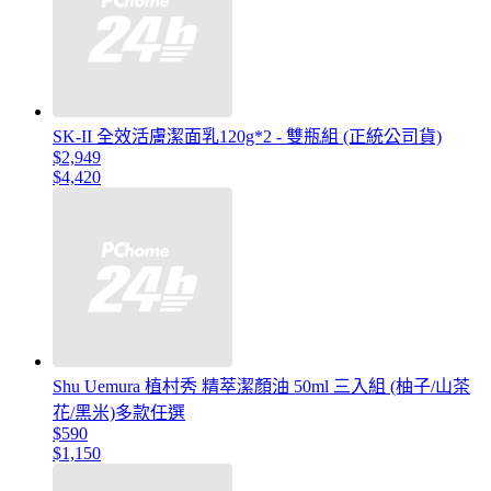
SK-II 全效活膚潔面乳120g*2 - 雙瓶組 (正統公司貨)
$2,949
$4,420
Shu Uemura 植村秀 精萃潔顏油 50ml 三入組 (柚子/山茶
花/黑米)多款任選
$590
$1,150