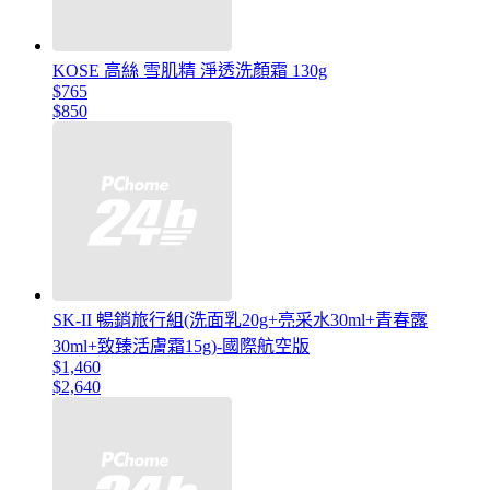
KOSE 高絲 雪肌精 淨透洗顏霜 130g
$765
$850
SK-II 暢銷旅行組(洗面乳20g+亮采水30ml+青春露
30ml+致臻活膚霜15g)-國際航空版
$1,460
$2,640