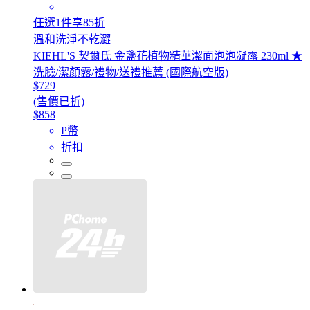
任選1件享85折
溫和洗淨不乾澀
KIEHL'S 契爾氏 金盞花植物精華潔面泡泡凝露 230ml ★
洗臉/潔顏露/禮物/送禮推薦 (國際航空版)
$729
(售價已折)
$858
P幣
折扣