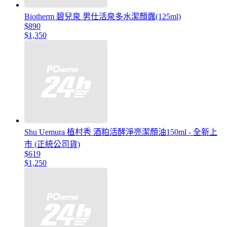
Biotherm 碧兒泉 男仕活泉多水潔顏露(125ml)
$890
$1,350
Shu Uemura 植村秀 酒粕活酵淨亮潔顏油150ml - 全新上
市 (正統公司貨)
$619
$1,250