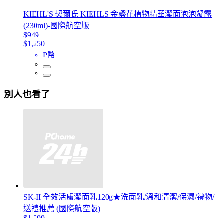
KIEHL'S 契爾氏 KIEHLS 金盞花植物精華潔面泡泡凝露
(230ml)-國際航空版
$949
$1,250
P幣
別人也看了
SK-II 全效活膚潔面乳120g★洗面乳/溫和清潔/保濕/禮物/
送禮推薦 (國際航空版)
$1,299