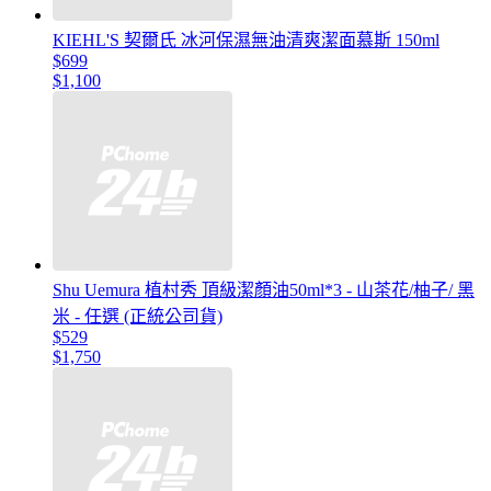
KIEHL'S 契爾氏 冰河保濕無油清爽潔面慕斯 150ml
$699
$1,100
Shu Uemura 植村秀 頂級潔顏油50ml*3 - 山茶花/柚子/ 黑
米 - 任選 (正統公司貨)
$529
$1,750