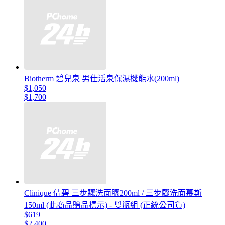
Biotherm 碧兒泉 男仕活泉保濕機能水(200ml)
$1,050
$1,700
Clinique 倩碧 三步驟洗面膠200ml / 三步驟洗面慕斯
150ml (此商品贈品標示) - 雙瓶組 (正統公司貨)
$619
$2,400