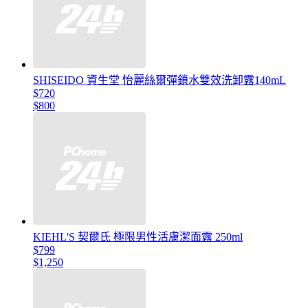
SHISEIDO 資生堂 怡麗絲爾彈鎖水雙效洗卸露140mL
$720
$800
KIEHL'S 契爾氏 極限男性活膚潔面露 250ml
$799
$1,250