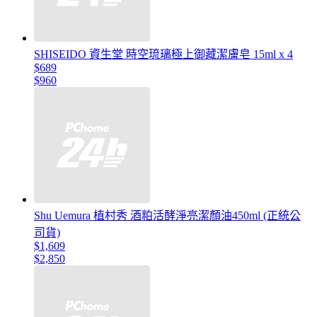
SHISEIDO 資生堂 時空琉璃極上御藏潔膚皂 15ml x 4
$689
$960
Shu Uemura 植村秀 酒粕活酵淨亮潔顏油450ml (正統公
司貨)
$1,609
$2,850