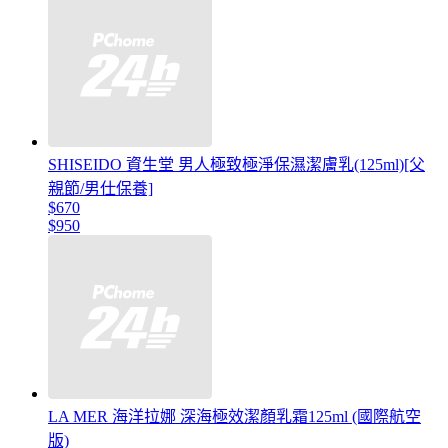
SHISEIDO 資生堂 男人極致極淨保濕潔膚乳(125ml)[父
親節/男仕保養]
$670
$950
LA MER 海洋拉娜 深海極效潔顏乳霜125ml (國際航空
版)