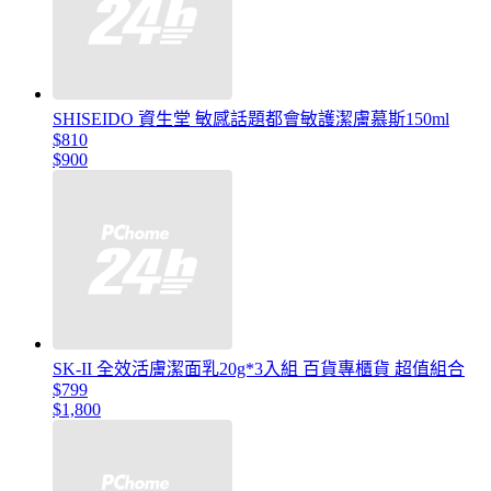
SHISEIDO 資生堂 敏感話題都會敏護潔膚慕斯150ml
$810
$900
SK-II 全效活膚潔面乳20g*3入組 百貨專櫃貨 超值組合
$799
$1,800