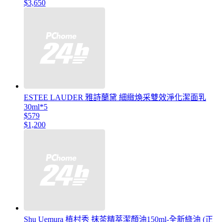
$3,650
ESTEE LAUDER 雅詩蘭黛 細緻煥采雙效淨化潔面乳
30ml*5
$579
$1,200
Shu Uemura 植村秀 抹茶精萃潔顏油150ml-全新綠油 (正