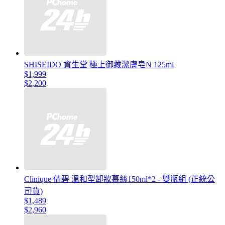
SHISEIDO 資生堂 極上御藏潔膚皂N 125ml
$1,999
$2,200
Clinique 倩碧 溫和型卸妝慕絲150ml*2 - 雙瓶組 (正統公
司貨)
$1,489
$2,960