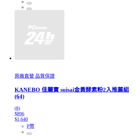
原廠直營 品質保證
KANEBO 佳麗寶 suisai金黃酵素粉2入推薦組
(64)
(8)
$896
$1,640
P幣