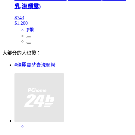
乳,潔顏露)
$743
$1,200
P幣
大部分的人也搜：
#佳麗寶酵素洗顏粉