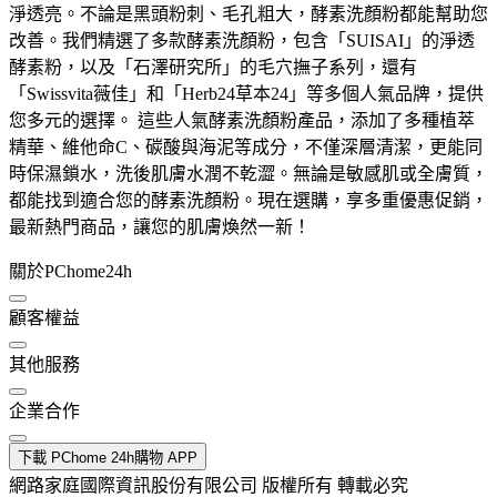
淨透亮。不論是黑頭粉刺、毛孔粗大，酵素洗顏粉都能幫助您
改善。我們精選了多款酵素洗顏粉，包含「SUISAI」的淨透
酵素粉，以及「石澤研究所」的毛穴撫子系列，還有
「Swissvita薇佳」和「Herb24草本24」等多個人氣品牌，提供
您多元的選擇。 這些人氣酵素洗顏粉產品，添加了多種植萃
精華、維他命C、碳酸與海泥等成分，不僅深層清潔，更能同
時保濕鎖水，洗後肌膚水潤不乾澀。無論是敏感肌或全膚質，
都能找到適合您的酵素洗顏粉。現在選購，享多重優惠促銷，
最新熱門商品，讓您的肌膚煥然一新！
關於PChome24h
顧客權益
其他服務
企業合作
下載 PChome 24h購物 APP
網路家庭國際資訊股份有限公司 版權所有 轉載必究