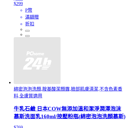
$299
P幣
滿額贈
折扣
綿密泡泡洗顏,胺基酸潔顏露,臉部肌膚清潔,不含色素香
料,全膚質適用
牛乳石鹼 日本COW無添加溫和潔淨潤澤泡沫
慕斯洗面乳160ml/按壓粉瓶(綿密泡泡洗顏慕斯)
$769