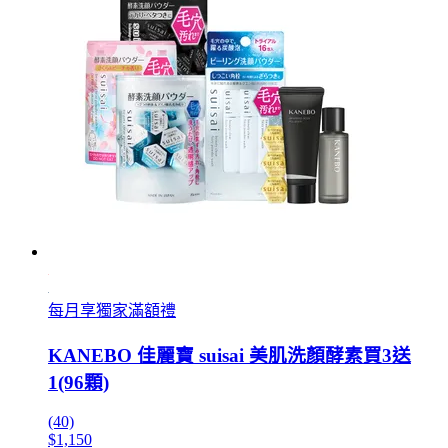
每月享獨家滿額禮
KANEBO 佳麗寶 suisai 美肌洗顏酵素買3送
1(96顆)
(40)
$1,150