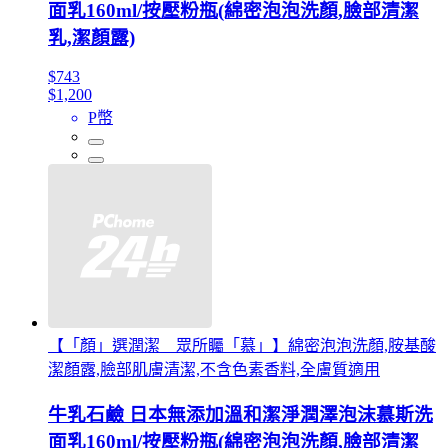
面乳160ml/按壓粉瓶(綿密泡泡洗顏,臉部清潔
乳,潔顏露)
$743
$1,200
P幣
【「顏」選潤潔 眾所矚「慕」】綿密泡泡洗顏,胺基酸
潔顏露,臉部肌膚清潔,不含色素香料,全膚質適用
牛乳石鹼 日本無添加溫和潔淨潤澤泡沫慕斯洗
面乳160ml/按壓粉瓶(綿密泡泡洗顏,臉部清潔