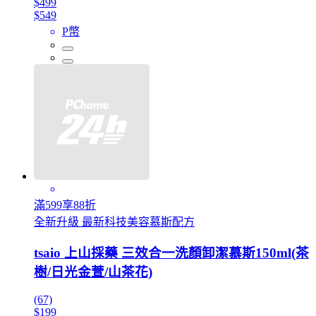
$499
$549
P幣
滿599享88折
全新升級 最新科技美容慕斯配方
tsaio 上山採藥 三效合一洗顏卸潔慕斯150ml(茶
樹/日光金萱/山茶花)
(67)
$199