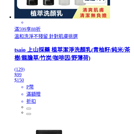
滿599享88折
溫和洗淨不殘留 針對肌膚挑選
tsaio 上山採藥 植萃潔淨洗顏乳(青柚籽/純米/茶
樹/龍膽草/竹炭/咖啡因/野薄荷)
(129)
$99
$150
P幣
滿額贈
折扣