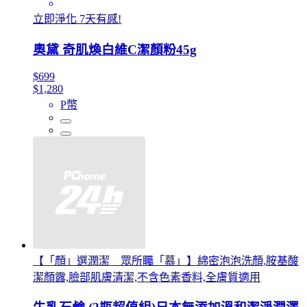
立即淨化 7天有感!
奧黛 奇肌煥白維C潔顏粉45g
$699
$1,280
P幣
【「顏」選潤潔 眾所矚「慕」】綿密泡泡洗顏,胺基酸
潔顏露,臉部肌膚清潔,不含色素香料,全膚質適用