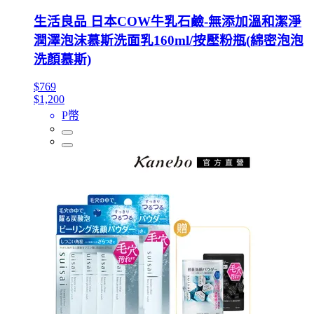
生活良品 日本COW牛乳石鹼-無添加溫和潔淨
潤澤泡沫慕斯洗面乳160ml/按壓粉瓶(綿密泡泡
洗顏慕斯)
$769
$1,200
P幣