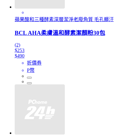
蘋果酸和三種酵素深層潔淨老廢角質 毛孔髒汙
BCL AHA柔膚溫和酵素潔顏粉30包
(2)
$253
$490
折價券
P幣