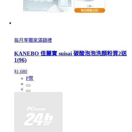
每月享獨家滿額禮
KANEBO 佳麗寶 suisai 碳酸泡泡洗顏粉買2送
1(96)
$1,680
P幣