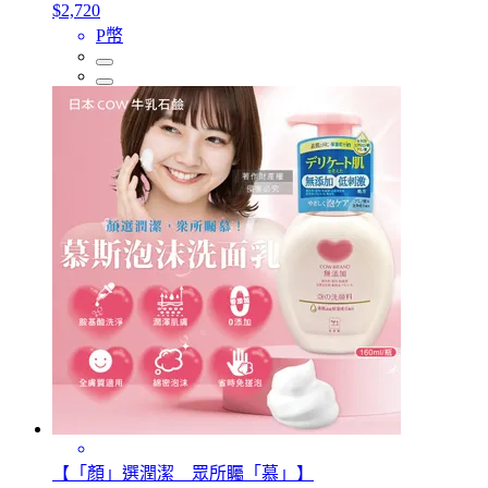
$2,720
P幣
【「顏」選潤潔 眾所矚「慕」】