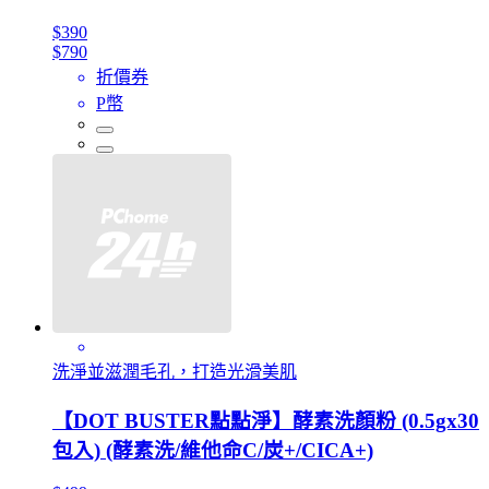
$390
$790
折價券
P幣
洗淨並滋潤毛孔，打造光滑美肌
【DOT BUSTER點點淨】酵素洗顏粉 (0.5gx30
包入) (酵素洗/維他命C/炭+/CICA+)