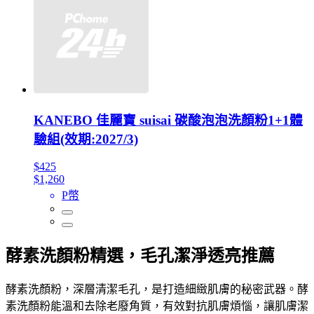
KANEBO 佳麗寶 suisai 碳酸泡泡洗顏粉1+1體
驗組(效期:2027/3)
$425
$1,260
P幣
酵素洗顏粉精選，毛孔潔淨透亮推薦
酵素洗顏粉，深層清潔毛孔，是打造細緻肌膚的秘密武器。酵
素洗顏粉能溫和去除老廢角質，有效對抗肌膚煩惱，讓肌膚潔