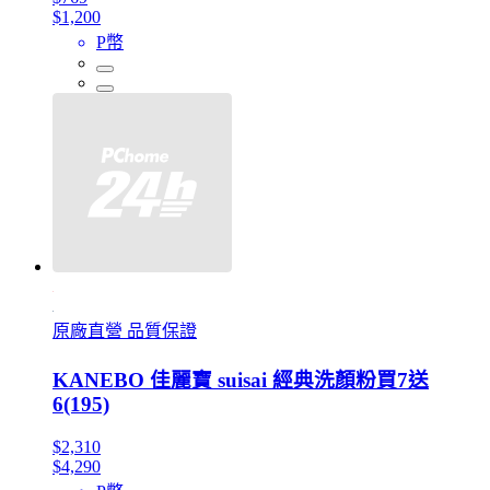
$1,200
P幣
原廠直營 品質保證
KANEBO 佳麗寶 suisai 經典洗顏粉買7送
6(195)
$2,310
$4,290