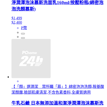
淨潤澤泡沫慕斯洗面乳160ml/按壓粉瓶(綿密泡
泡洗顏慕斯)
$1,499
$2,400
P幣
【「顏」選潤潔 眾所矚「慕」】綿密泡泡洗顏,胺基酸
潔顏露,臉部肌膚清潔,不含色素香料,全膚質適用
牛乳石鹼 日本無添加溫和潔淨潤澤泡沫慕斯洗