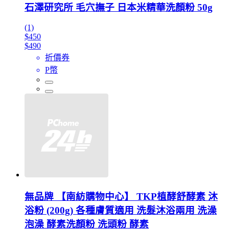
石澤研究所 毛穴撫子 日本米精華洗顏粉 50g
(1)
$450
$490
折價券
P幣
無品牌 【南紡購物中心】 TKP植酵舒酵素 沐
浴粉 (200g) 各種膚質適用 洗髮沐浴兩用 洗澡
泡澡 酵素洗顏粉 洗頭粉 酵素