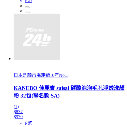
P幣
日本洗顏市場連續10年No.1
KANEBO 佳麗寶 suisai 碳酸泡泡毛孔淨透洗顏
粉 32包(聯名款 SA)
(1)
$837
$930
P幣