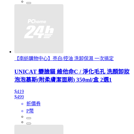
【南紡購物中心】亮白/控油 洗卸保濕 一次搞定
UNICAT 變臉貓 維他命C / 淨化毛孔 洗顏卸妝
泡泡慕斯(附柔膚潔面刷) 350ml/盒 2選1
$419
$499
折價券
P幣