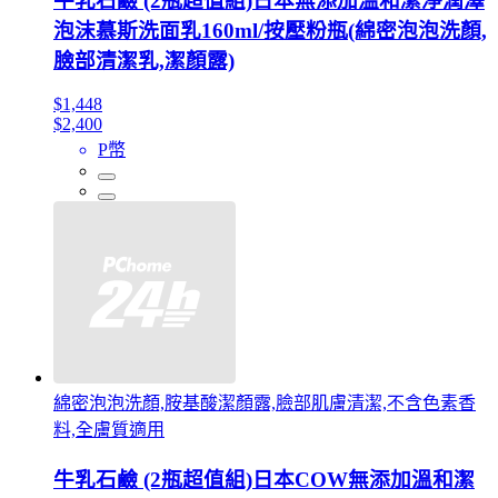
牛乳石鹼 (2瓶超值組)日本無添加溫和潔淨潤澤
泡沫慕斯洗面乳160ml/按壓粉瓶(綿密泡泡洗顏,
臉部清潔乳,潔顏露)
$1,448
$2,400
P幣
綿密泡泡洗顏,胺基酸潔顏露,臉部肌膚清潔,不含色素香
料,全膚質適用
牛乳石鹼 (2瓶超值組)日本COW無添加溫和潔